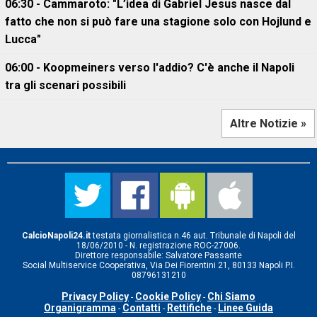
06:30 - Cammaroto: "L’idea di Gabriel Jesus nasce dal
fatto che non si può fare una stagione solo con Hojlund e
Lucca"
06:00 - Koopmeiners verso l'addio? C'è anche il Napoli
tra gli scenari possibili
Altre Notizie »
CalcioNapoli24.it
testata giornalistica n.46 aut. Tribunale di Napoli del
18/06/2010 - N. registrazione ROC-27006.
Direttore responsabile: Salvatore Passante
Social Multiservice Cooperativa, Via Dei Fiorentini 21, 80133 Napoli P.I.
08796131210
Privacy Policy
Cookie Policy
Chi Siamo
-
-
Organigramma
Contatti
Rettifiche
Linee Guida
-
-
-