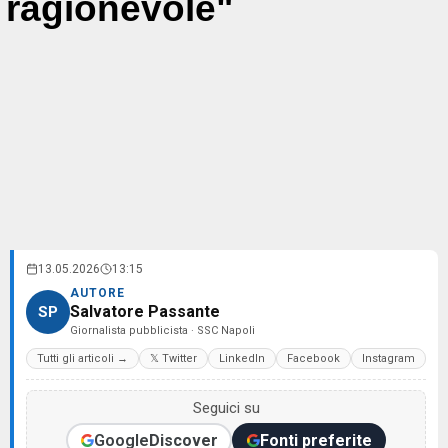
ragionevole"
13.05.2026
13:15
AUTORE
Salvatore Passante
SP
Giornalista pubblicista · SSC Napoli
Tutti gli articoli →
𝕏 Twitter
LinkedIn
Facebook
Instagram
Seguici su
Google
Discover
Fonti preferite