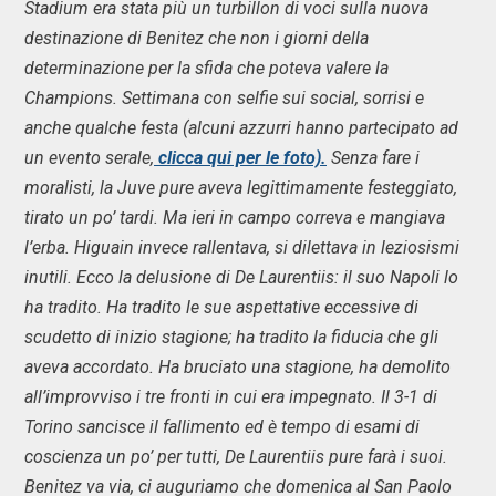
Stadium era stata più un turbillon di voci sulla nuova
destinazione di Benitez che non i giorni della
determinazione per la sfida che poteva valere la
Champions. Settimana con selfie sui social, sorrisi e
anche qualche festa (alcuni azzurri hanno partecipato ad
un evento serale,
clicca qui per le foto).
Senza fare i
moralisti, la Juve pure aveva legittimamente festeggiato,
tirato un po’ tardi. Ma ieri in campo correva e mangiava
l’erba. Higuain invece rallentava, si dilettava in leziosismi
inutili. Ecco la delusione di De Laurentiis: il suo Napoli lo
ha tradito. Ha tradito le sue aspettative eccessive di
scudetto di inizio stagione; ha tradito la fiducia che gli
aveva accordato. Ha bruciato una stagione, ha demolito
all’improvviso i tre fronti in cui era impegnato. Il 3-1 di
Torino sancisce il fallimento ed è tempo di esami di
coscienza un po’ per tutti, De Laurentiis pure farà i suoi.
Benitez va via, ci auguriamo che domenica al San Paolo