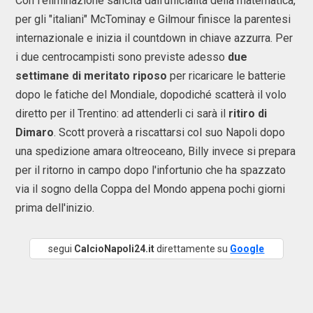
Con l'eliminazione sancita dall'ufficialità della matematica,
per gli "italiani" McTominay e Gilmour finisce la parentesi
internazionale e inizia il countdown in chiave azzurra. Per
i due centrocampisti sono previste adesso
due
settimane di meritato riposo
per ricaricare le batterie
dopo le fatiche del Mondiale, dopodiché scatterà il volo
diretto per il Trentino: ad attenderli ci sarà il
ritiro di
Dimaro
. Scott proverà a riscattarsi col suo Napoli dopo
una spedizione amara oltreoceano, Billy invece si prepara
per il ritorno in campo dopo l'infortunio che ha spazzato
via il sogno della Coppa del Mondo appena pochi giorni
prima dell'inizio.
segui
CalcioNapoli24.it
direttamente su
Google