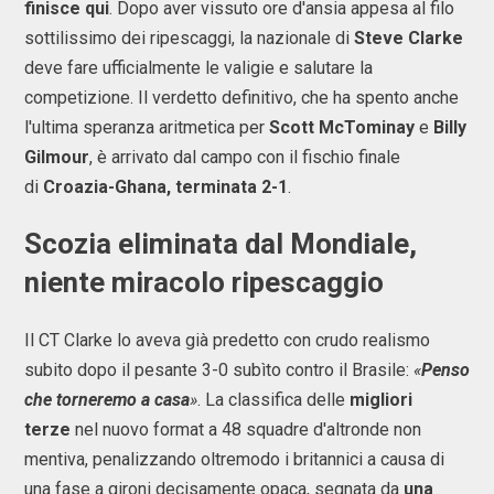
finisce qui
. Dopo aver vissuto ore d'ansia appesa al filo
sottilissimo dei ripescaggi, la nazionale di
Steve Clarke
deve fare ufficialmente le valigie e salutare la
competizione. Il verdetto definitivo, che ha spento anche
l'ultima speranza aritmetica per
Scott McTominay
e
Billy
Gilmour
, è arrivato dal campo con il fischio finale
di
Croazia-Ghana, terminata 2-1
.
Scozia eliminata dal Mondiale,
niente miracolo ripescaggio
Il CT Clarke lo aveva già predetto con crudo realismo
subito dopo il pesante 3-0 subìto contro il Brasile:
«
Penso
che torneremo a casa
»
. La classifica delle
migliori
terze
nel nuovo format a 48 squadre d'altronde non
mentiva, penalizzando oltremodo i britannici a causa di
una fase a gironi decisamente opaca, segnata da
una