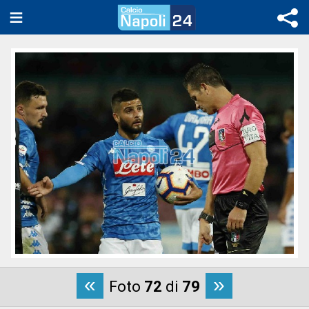
«
»
Foto
72
di
79