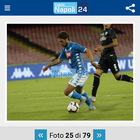
«
»
Foto
25
di
79