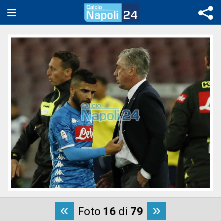
«
»
Foto
16
di
79