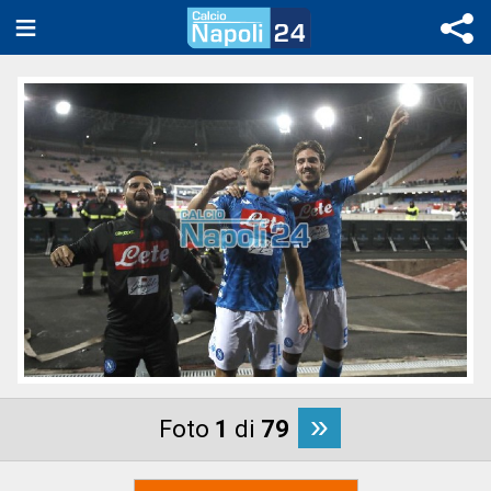
»
Foto
1
di
79