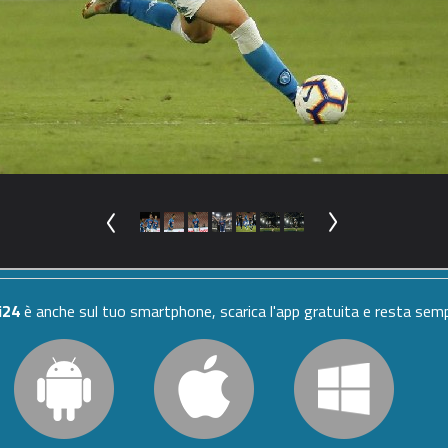
i24
è anche sul tuo smartphone, scarica l'app gratuita e resta se