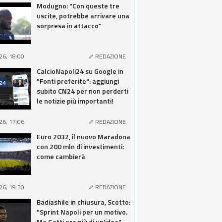
Modugno: "Con queste tre
uscite, potrebbe arrivare una
sorpresa in attacco"
26, 18:00
REDAZIONE
CalcioNapoli24 su Google in
"Fonti preferite": aggiungi
subito CN24 per non perderti
le notizie più importanti!
26, 17:06
REDAZIONE
Euro 2032, il nuovo Maradona
con 200 mln di investimenti:
come cambierà
26, 19:30
REDAZIONE
Badiashile in chiusura, Scotto:
"Sprint Napoli per un motivo.
Ma Gatti era più di un'idea"