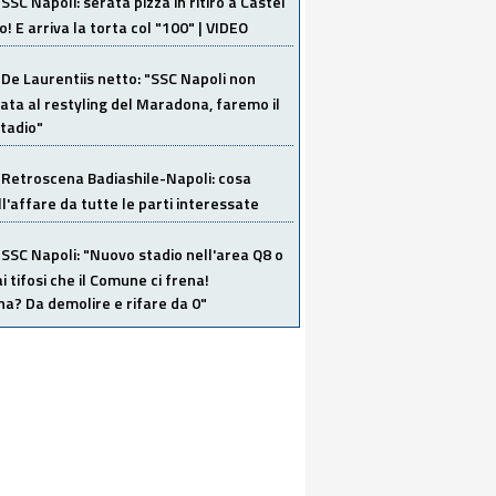
SSC Napoli: serata pizza in ritiro a Castel
o! E arriva la torta col "100" | VIDEO
De Laurentiis netto: "SSC Napoli non
ata al restyling del Maradona, faremo il
tadio"
Retroscena Badiashile-Napoli: cosa
ull'affare da tutte le parti interessate
SSC Napoli: "Nuovo stadio nell'area Q8 o
i tifosi che il Comune ci frena!
a? Da demolire e rifare da 0"