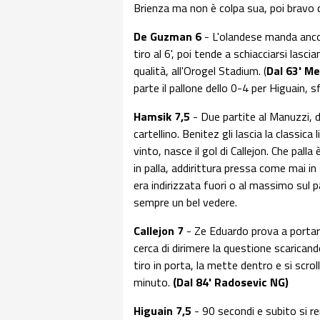
Brienza ma non è colpa sua, poi bravo q
De Guzman 6
- L'olandese manda anco
tiro al 6', poi tende a schiacciarsi lasci
qualità, all'Orogel Stadium. (
Dal 63' Me
parte il pallone dello 0-4 per Higuain, 
Hamsik 7,5
- Due partite al Manuzzi, d
cartellino. Benitez gli lascia la classica
vinto, nasce il gol di Callejon. Che pa
in palla, addirittura pressa come mai in s
era indirizzata fuori o al massimo sul 
sempre un bel vedere.
Callejon 7
- Ze Eduardo prova a portarg
cerca di dirimere la questione scarican
tiro in porta, la mette dentro e si scr
minuto.
(Dal 84' Radosevic NG)
Higuain 7,5
- 90 secondi e subito si re