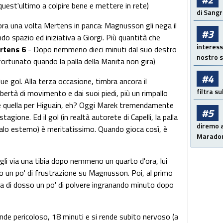
uest'ultimo a colpire bene e mettere in rete)
di Sangr
ra una volta Mertens in panca: Magnusson gli nega il
#3
ando spazio ed iniziativa a Giorgi. Più quantità che
interess
rtens 6
- Dopo nemmeno dieci minuti dal suo destro
nostro s
sfortunato quando la palla della Manita non gira)
#4
ue gol. Alla terza occasione, timbra ancora il
filtra s
 libertà di movimento e dai suoi piedi, più un rimpallo
lla è quella per Higuain, eh? Oggi Marek tremendamente
#5
tagione. Ed il gol (in realtà autorete di Capelli, la palla
diremo a
palo esterno) è meritatissimo. Quando gioca così, è
Maradon
li via una tibia dopo nemmeno un quarto d'ora, lui
do un po' di frustrazione su Magnusson. Poi, al primo
olla di dosso un po' di polvere ingranando minuto dopo
nde pericoloso, 18 minuti e si rende subito nervoso (a