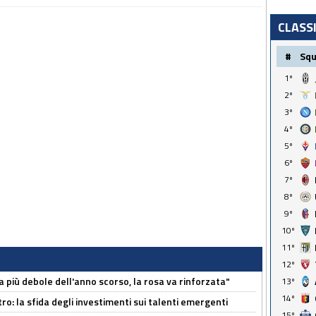
CLASS
#
Sq
1º
2º
3º
4º
5º
6º
7º
8º
9º
10º
11º
12º
a più debole dell'anno scorso, la rosa va rinforzata"
13º
14º
ro: la sfida degli investimenti sui talenti emergenti
15º