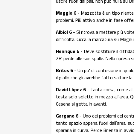
uscire fuori dai pali, non può nulla su Br
Maggio 6
- Mazzotta è un tipo niente
problemi. Più attivo anche in fase offe
Albiol 6
- Si ritrova a mettere più volt
difficoltà. Cicca la marcatura su Magnu
Henrique 6
- Deve sostituire il diffida
28' perde alle sue spalle. Nella ripresa
Britos 6
- Un po' di confusione in qual
il giallo che gli avrebbe fatto saltare l
David López 6
- Tanta corsa, come al 
testa solo soletto in mezzo all'area. Q
Cesena si getta in avanti.
Gargano 6
- Uno dei problemi del cent
tanto spazio appena fuori dall'area: su
spararla in curva. Perde Brienza in avvio 