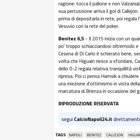
ragione: tocca il pallone e non Valzania
sua percussione arriva il gol di Callejon. 
prima di depositarla in rete, poi regala l
Vesuvio con la rete del poker.
Benitez 6,5
- Il 2015 inizia con un qu
po' troppo schiacciandosi oltremodo e sb
Cesena di Di Carlo è schierato bene, senz
volta che Higuain riesce a sfondare, Call
dello 0-2 regala relativa tranquillità v
ripresa. Poi ci pensa Hamsik a chiudere 
una iniezione d'ottimismo in vista dell
marcatura di Brienza in occasione del g
RIPRODUZIONE RISERVATA
segui
CalcioNapoli24.it
direttament
TAGS
NAPOLI
BENITEZ
CALLEJON
HIGUA