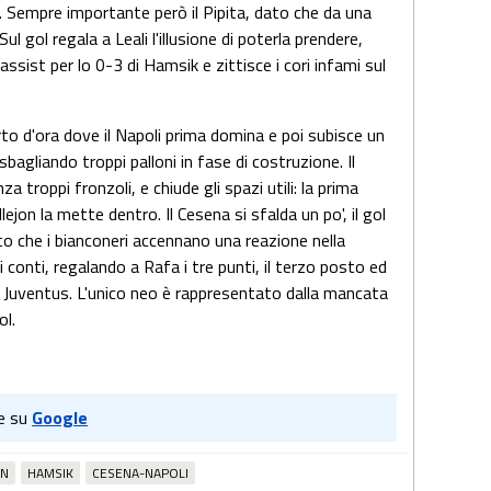
). Sempre importante però il Pipita, dato che da una
Sul gol regala a Leali l'illusione di poterla prendere,
'assist per lo 0-3 di Hamsik e zittisce i cori infami sul
arto d'ora dove il Napoli prima domina e poi subisce un
agliando troppi palloni in fase di costruzione. Il
a troppi fronzoli, e chiude gli spazi utili: la prima
ejon la mette dentro. Il Cesena si sfalda un po', il gol
isto che i bianconeri accennano una reazione nella
i conti, regalando a Rafa i tre punti, il terzo posto ed
a Juventus. L'unico neo è rappresentato dalla mancata
ol.
e su
Google
IN
HAMSIK
CESENA-NAPOLI