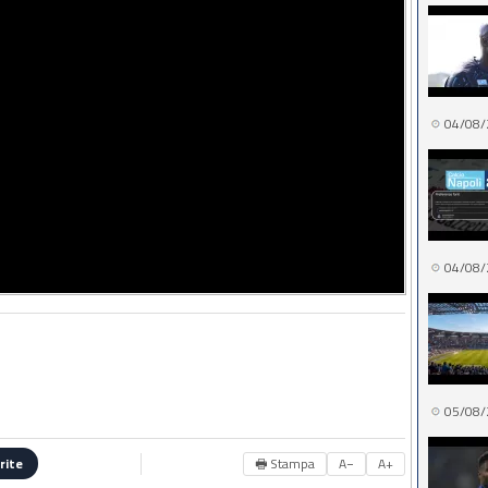
04/08/
04/08/
05/08/
🖶 Stampa
A−
A+
rite