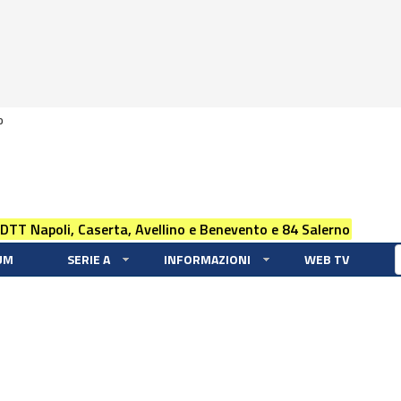
0
 DTT Napoli, Caserta, Avellino e Benevento e 84 Salerno
UM
SERIE A
INFORMAZIONI
WEB TV