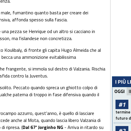
ienza.
 male, fumantino quanto basta per creare dei
nsiva, affonda spesso sulla fascia.
e una pezza se Henrique od un altro si cacciano in
sson, ma l'islandese non concretizza.
to Koulibaly, di fronte gli capita Hugo Almeida che al
 si becca una ammonizione evitabilissima
che frangente, si immola sul destro di Valzania. Rischia
a sfida contro la Juventus.
I PIÙ 
solito. Peccato quando spreca un ghiotto colpo di
OGGI
I
ualche patema di troppo in fase difensiva quando il
#1
termine 
rocampo azzurro, quest'anno, è quello di lasciare
futuro d
ccede anche al Mota, quando lascia libero Valzania di
di ripresa. (
Dal 67' Jorginho NG
- Arriva in ritardo su
#2