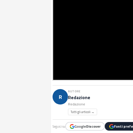
AUTORE
R
Redazione
Redazione
Tutti gli articoli →
Google
Discover
Fonti prefe
Seguici su