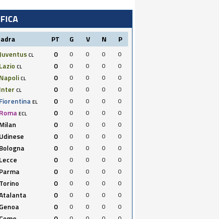
IFICA
uadra
PT
G
V
N
P
Juventus
0
0
0
0
0
CL
Lazio
0
0
0
0
0
CL
Napoli
0
0
0
0
0
CL
Inter
0
0
0
0
0
CL
Fiorentina
0
0
0
0
0
EL
Roma
0
0
0
0
0
ECL
Milan
0
0
0
0
0
Udinese
0
0
0
0
0
Bologna
0
0
0
0
0
Lecce
0
0
0
0
0
Parma
0
0
0
0
0
Torino
0
0
0
0
0
Atalanta
0
0
0
0
0
Genoa
0
0
0
0
0
Como
0
0
0
0
0