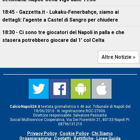
18:45 - Gazzetta.it - Lukaku-Fenerbahçe, siamo ai
dettagli: l'agente a Castel di Sangro per chiudere
18:30 - Ci sono tre giocatori del Napoli in palla e che
stasera potrebbero giocare dal 1' col Celta
Altre Notizie »
CalcioNapoli24.it
testata giornalistica n.46 aut. Tribunale di Napoli del
18/06/2010 - N. registrazione ROC-27006.
Direttore responsabile: Salvatore Passante
Social Multiservice Cooperativa, Via Dei Fiorentini 21, 80133 Napoli P.I.
08796131210
Privacy Policy
Cookie Policy
Chi Siamo
-
-
Organigramma
Contatti
Rettifiche
Linee Guida
-
-
-