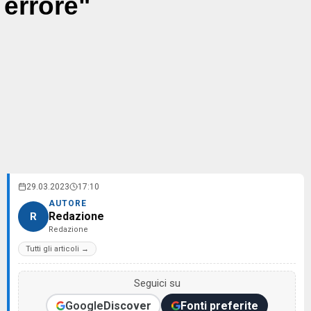
errore"
29.03.2023
17:10
AUTORE
Redazione
R
Redazione
Tutti gli articoli →
Seguici su
Google
Discover
Fonti preferite