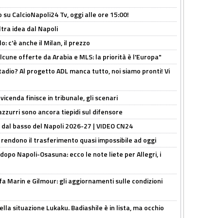
o su CalcioNapoli24 Tv, oggi alle ore 15:00!
ltra idea dal Napoli
: c'è anche il Milan, il prezzo
alcune offerte da Arabia e MLS: la priorità è l'Europa"
adio? Al progetto ADL manca tutto, noi siamo pronti! Vi
icenda finisce in tribunale, gli scenari
 azzurri sono ancora tiepidi sul difensore
a dal basso del Napoli 2026-27 | VIDEO CN24
 rendono il trasferimento quasi impossibile ad oggi
dopo Napoli-Osasuna: ecco le note liete per Allegri, i
Marin e Gilmour: gli aggiornamenti sulle condizioni
lla situazione Lukaku. Badiashile è in lista, ma occhio