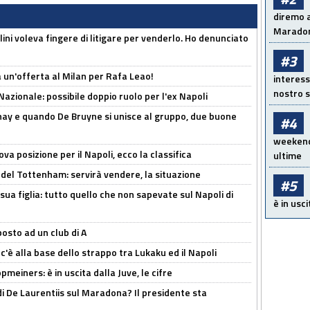
diremo a
Maradon
lini voleva fingere di litigare per venderlo. Ho denunciato
#3
 un'offerta al Milan per Rafa Leao!
interess
nostro s
Nazionale: possibile doppio ruolo per l'ex Napoli
nay e quando De Bruyne si unisce al gruppo, due buone
#4
weekend!
a posizione per il Napoli, ecco la classifica
ultime
 del Tottenham: servirà vendere, la situazione
#5
sua figlia: tutto quello che non sapevate sul Napoli di
è in usci
osto ad un club di A
 c'è alla base dello strappo tra Lukaku ed il Napoli
meiners: è in uscita dalla Juve, le cifre
i De Laurentiis sul Maradona? Il presidente sta