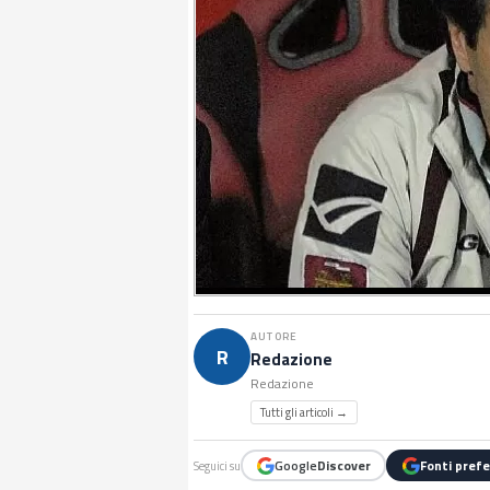
AUTORE
R
Redazione
Redazione
Tutti gli articoli →
Google
Discover
Fonti prefe
Seguici su