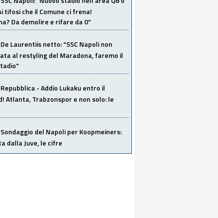
SSC Napoli: "Nuovo stadio nell'area Q8 o
i tifosi che il Comune ci frena!
a? Da demolire e rifare da 0"
De Laurentiis netto: "SSC Napoli non
ata al restyling del Maradona, faremo il
tadio"
Repubblica - Addio Lukaku entro il
 Atlanta, Trabzonspor e non solo: le
Sondaggio del Napoli per Koopmeiners:
ta dalla Juve, le cifre