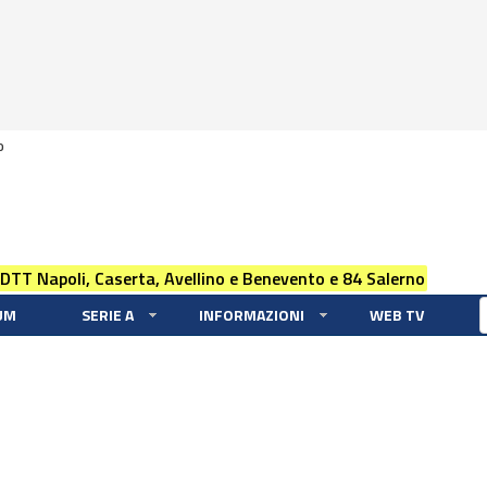
0
 DTT Napoli, Caserta, Avellino e Benevento e 84 Salerno
UM
SERIE A
INFORMAZIONI
WEB TV