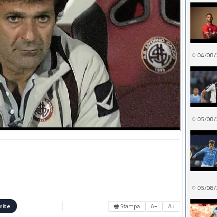
04/08/
05/08/
05/08/
🖶 Stampa
A−
A+
rite