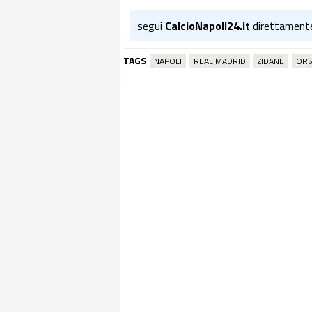
segui
CalcioNapoli24.it
direttament
TAGS
NAPOLI
REAL MADRID
ZIDANE
ORS