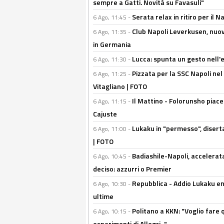
sempre a Gatti. Novità su Favasuli"
Serata relax in ritiro per il N
6 Ago, 11:45 -
Club Napoli Leverkusen, nuovo
6 Ago, 11:35 -
in Germania
Lucca: spunta un gesto nell'
6 Ago, 11:30 -
Pizzata per la SSC Napoli nel 
6 Ago, 11:25 -
Vitagliano | FOTO
Il Mattino - Folorunsho piace
6 Ago, 11:15 -
Cajuste
Lukaku in "permesso", diserta
6 Ago, 11:00 -
| FOTO
Badiashile-Napoli, accelerata
6 Ago, 10:45 -
deciso: azzurri o Premier
Repubblica - Addio Lukaku en
6 Ago, 10:30 -
ultime
Politano a KKN: "Voglio fare qu
6 Ago, 10:15 -
esperimenti di Allegri..."