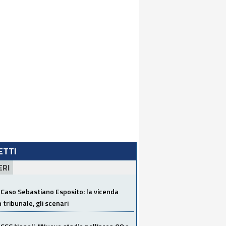
LETTI
ERI
Caso Sebastiano Esposito: la vicenda
n tribunale, gli scenari