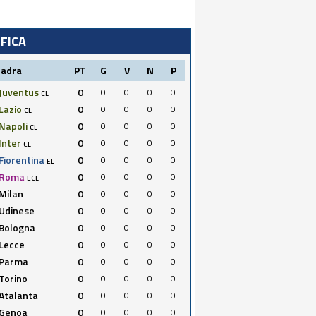
IFICA
uadra
PT
G
V
N
P
Juventus
0
0
0
0
0
CL
Lazio
0
0
0
0
0
CL
Napoli
0
0
0
0
0
CL
Inter
0
0
0
0
0
CL
Fiorentina
0
0
0
0
0
EL
Roma
0
0
0
0
0
ECL
Milan
0
0
0
0
0
Udinese
0
0
0
0
0
Bologna
0
0
0
0
0
Lecce
0
0
0
0
0
Parma
0
0
0
0
0
Torino
0
0
0
0
0
Atalanta
0
0
0
0
0
Genoa
0
0
0
0
0