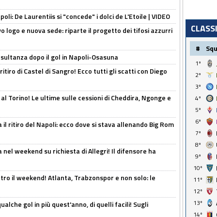
apoli: De Laurentiis si "concede" i dolci de L'Etoile | VIDEO
CLASS
 logo e nuova sede: riparte il progetto dei tifosi azzurri
#
Sq
esultanza dopo il gol in Napoli-Osasuna
1º
ritiro di Castel di Sangro! Ecco tutti gli scatti con Diego
2º
3º
 al Torino! Le ultime sulle cessioni di Cheddira, Ngonge e
4º
5º
6º
 il ritiro del Napoli: ecco dove si stava allenando Big Rom
7º
8º
 nel weekend su richiesta di Allegri! Il difensore ha
9º
10º
tro il weekend! Atlanta, Trabzonspor e non solo: le
11º
12º
13º
alche gol in più quest'anno, di quelli facili! Sugli
14º