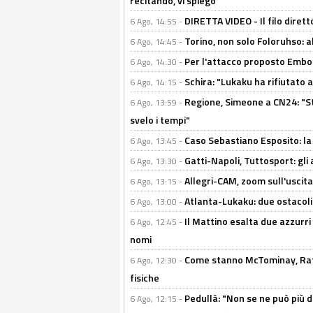
recitando, vi spiego"
DIRETTA VIDEO - Il filo dirett
6 Ago, 14:55 -
Torino, non solo Foloruhso: a
6 Ago, 14:45 -
Per l'attacco proposto Embolo
6 Ago, 14:30 -
Schira: "Lukaku ha rifiutato 
6 Ago, 14:15 -
Regione, Simeone a CN24: "St
6 Ago, 13:59 -
svelo i tempi"
Caso Sebastiano Esposito: la v
6 Ago, 13:45 -
Gatti-Napoli, Tuttosport: gli
6 Ago, 13:30 -
Allegri-CAM, zoom sull'uscit
6 Ago, 13:15 -
Atlanta-Lukaku: due ostacoli
6 Ago, 13:00 -
Il Mattino esalta due azzurri 
6 Ago, 12:45 -
nomi
Come stanno McTominay, Rafa 
6 Ago, 12:30 -
fisiche
Pedullà: "Non se ne può più de
6 Ago, 12:15 -