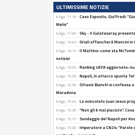
ULTIMISSIME NOTIZIE
Caso Esposito, Giuffredi: "Giu
6 Ago, 17:10 -
Melis"
Sky - Il Galatasaray presenta
6 Ago, 17:00 -
Oriali affiancherà Mancini in 
6 Ago, 16:45 -
Il Mattino: come sta McTomi
6 Ago, 16:15 -
notizie!
Ranking UEFA aggiornato: nuov
6 Ago, 16:05 -
Napoli, in attacco spunta Tel
6 Ago, 15:59 -
Ottavio Bianchi si confessa a 
6 Ago, 15:50 -
Maradona
Lo svincolato Juan Jesus prop
6 Ago, 15:45 -
"Non gli è mai piaciuto". Cosa
6 Ago, 15:30 -
Sondaggio del Napoli per Koop
6 Ago, 15:15 -
Imperatore a CN24: "Parole d
6 Ago, 15:00 -