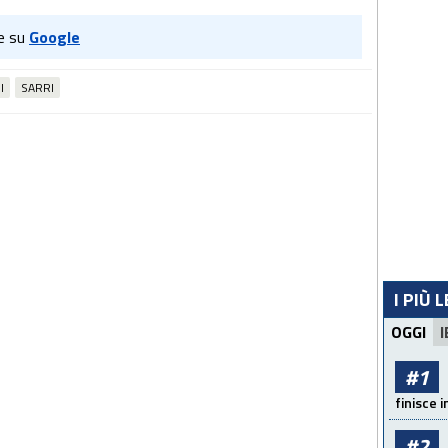
e su
Google
I
SARRI
I PIÙ 
OGGI
I
#1
finisce i
#2