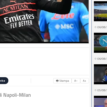
06/08/
06/08/
🖶 Stampa
A−
A+
rite
05/08/
di Napoli-Milan