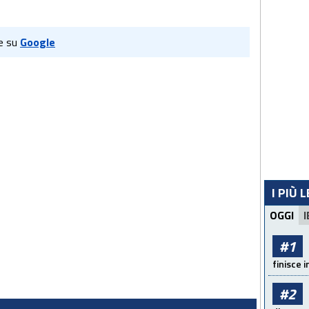
e su
Google
I PIÙ 
OGGI
I
#1
finisce i
#2