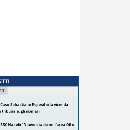
LETTI
ERI
Caso Sebastiano Esposito: la vicenda
n tribunale, gli scenari
SSC Napoli: "Nuovo stadio nell'area Q8 o