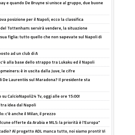
nay e quando De Bruyne si unisce al gruppo, due buone
a posizione per il Napoli, ecco la classifica
 del Tottenham: servirà vendere, la situazione
sua figlia: tutto quello che non sapevate sul Napoli di
osto ad un club di A
 c'è alla base dello strappo tra Lukaku ed il Napoli
meiners: è in uscita dalla Juve, le cifre
i De Laurentiis sul Maradona? Il presidente sta
o su CalcioNapoli24 Tv, oggi alle ore 15:00!
ltra idea dal Napoli
: c'è anche il Milan, il prezzo
alcune offerte da Arabia e MLS: la priorità è l'Europa"
adio? Al progetto ADL manca tutto, noi siamo pronti! Vi