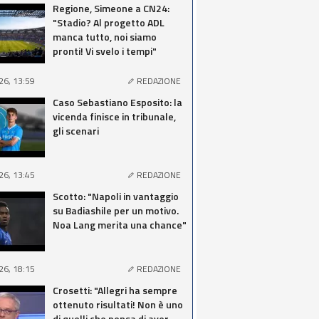
Regione, Simeone a CN24:
"Stadio? Al progetto ADL
manca tutto, noi siamo
pronti! Vi svelo i tempi"
26, 13:59
REDAZIONE
Caso Sebastiano Esposito: la
vicenda finisce in tribunale,
gli scenari
26, 13:45
REDAZIONE
Scotto: "Napoli in vantaggio
su Badiashile per un motivo.
Noa Lang merita una chance"
26, 18:15
REDAZIONE
Crosetti: "Allegri ha sempre
ottenuto risultati! Non è uno
di quelli che pensa di aver