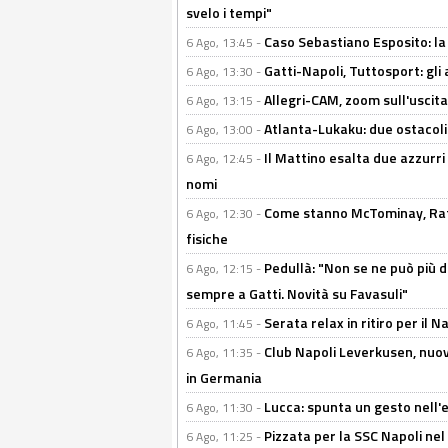
svelo i tempi"
Caso Sebastiano Esposito: la v
6 Ago, 13:45 -
Gatti-Napoli, Tuttosport: gli
6 Ago, 13:30 -
Allegri-CAM, zoom sull'uscit
6 Ago, 13:15 -
Atlanta-Lukaku: due ostacoli
6 Ago, 13:00 -
Il Mattino esalta due azzurri 
6 Ago, 12:45 -
nomi
Come stanno McTominay, Rafa 
6 Ago, 12:30 -
fisiche
Pedullà: "Non se ne può più de
6 Ago, 12:15 -
sempre a Gatti. Novità su Favasuli"
Serata relax in ritiro per il N
6 Ago, 11:45 -
Club Napoli Leverkusen, nuovo
6 Ago, 11:35 -
in Germania
Lucca: spunta un gesto nell'
6 Ago, 11:30 -
Pizzata per la SSC Napoli nel 
6 Ago, 11:25 -