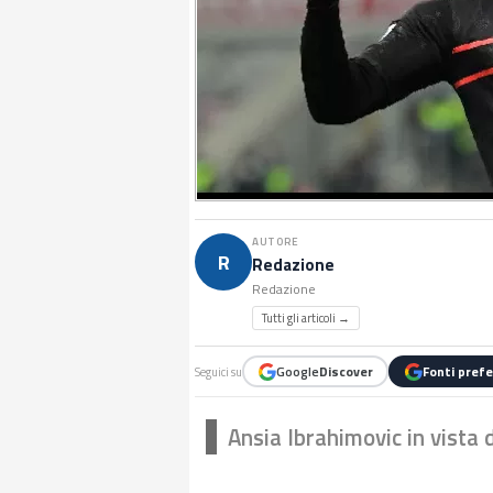
AUTORE
R
Redazione
Redazione
Tutti gli articoli →
Google
Discover
Fonti prefe
Seguici su
Ansia Ibrahimovic in vista 