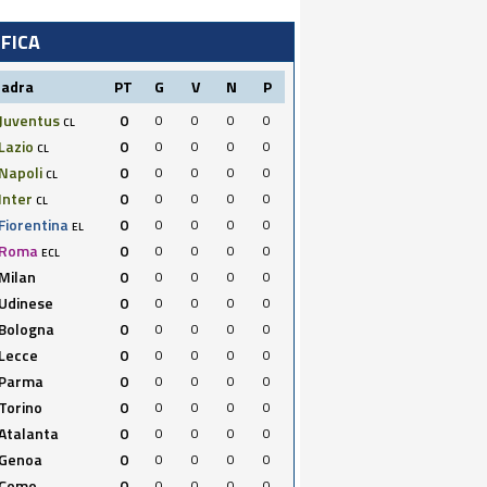
IFICA
uadra
PT
G
V
N
P
Juventus
0
0
0
0
0
CL
Lazio
0
0
0
0
0
CL
Napoli
0
0
0
0
0
CL
Inter
0
0
0
0
0
CL
Fiorentina
0
0
0
0
0
EL
Roma
0
0
0
0
0
ECL
Milan
0
0
0
0
0
Udinese
0
0
0
0
0
Bologna
0
0
0
0
0
Lecce
0
0
0
0
0
Parma
0
0
0
0
0
Torino
0
0
0
0
0
Atalanta
0
0
0
0
0
Genoa
0
0
0
0
0
Como
0
0
0
0
0