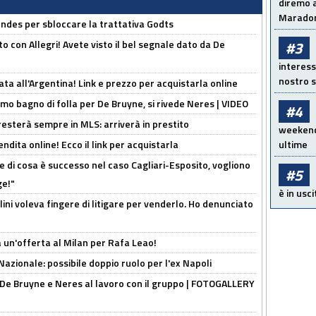
diremo a
Maradon
ndes per sbloccare la trattativa Godts
o con Allegri! Avete visto il bel segnale dato da De
#3
interess
nostro s
ta all'Argentina! Link e prezzo per acquistarla online
rimo bagno di folla per De Bruyne, si rivede Neres | VIDEO
#4
sterà sempre in MLS: arriverà in prestito
weekend!
ndita online! Ecco il link per acquistarla
ultime
 di cosa è successo nel caso Cagliari-Esposito, vogliono
#5
ge!"
è in usci
lini voleva fingere di litigare per venderlo. Ho denunciato
 un'offerta al Milan per Rafa Leao!
Nazionale: possibile doppio ruolo per l'ex Napoli
 De Bruyne e Neres al lavoro con il gruppo | FOTOGALLERY