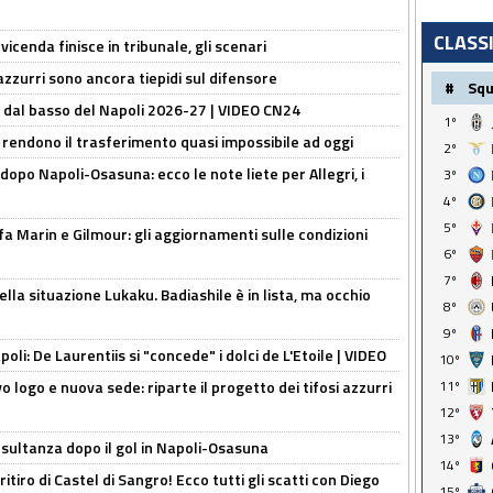
CLASS
icenda finisce in tribunale, gli scenari
 azzurri sono ancora tiepidi sul difensore
#
Sq
a dal basso del Napoli 2026-27 | VIDEO CN24
1º
 rendono il trasferimento quasi impossibile ad oggi
2º
dopo Napoli-Osasuna: ecco le note liete per Allegri, i
3º
4º
5º
Marin e Gilmour: gli aggiornamenti sulle condizioni
6º
7º
lla situazione Lukaku. Badiashile è in lista, ma occhio
8º
9º
apoli: De Laurentiis si "concede" i dolci de L'Etoile | VIDEO
10º
 logo e nuova sede: riparte il progetto dei tifosi azzurri
11º
12º
13º
esultanza dopo il gol in Napoli-Osasuna
14º
ritiro di Castel di Sangro! Ecco tutti gli scatti con Diego
15º