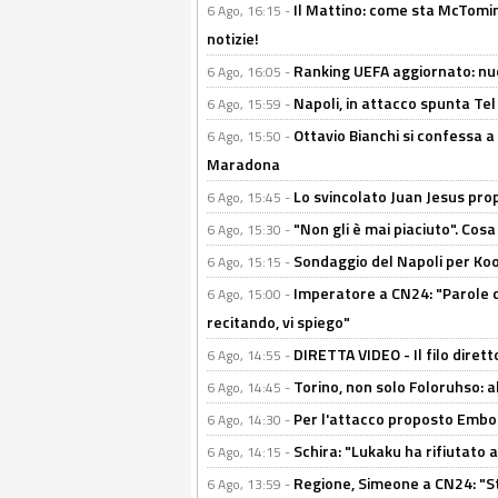
Il Mattino: come sta McTomi
6 Ago, 16:15 -
notizie!
Ranking UEFA aggiornato: nuov
6 Ago, 16:05 -
Napoli, in attacco spunta Tel
6 Ago, 15:59 -
Ottavio Bianchi si confessa a 
6 Ago, 15:50 -
Maradona
Lo svincolato Juan Jesus prop
6 Ago, 15:45 -
"Non gli è mai piaciuto". Cosa
6 Ago, 15:30 -
Sondaggio del Napoli per Koop
6 Ago, 15:15 -
Imperatore a CN24: "Parole d
6 Ago, 15:00 -
recitando, vi spiego"
DIRETTA VIDEO - Il filo dirett
6 Ago, 14:55 -
Torino, non solo Foloruhso: a
6 Ago, 14:45 -
Per l'attacco proposto Embolo
6 Ago, 14:30 -
Schira: "Lukaku ha rifiutato 
6 Ago, 14:15 -
Regione, Simeone a CN24: "St
6 Ago, 13:59 -