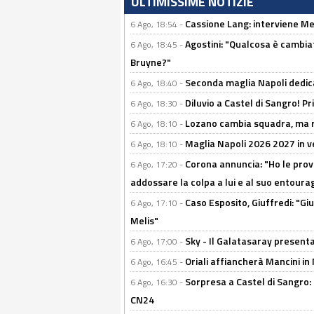
ULTIMISSIME NOTIZIE
Cassione Lang: interviene Me
6 Ago, 18:54 -
Agostini: "Qualcosa è cambiat
6 Ago, 18:45 -
Bruyne?"
Seconda maglia Napoli dedica
6 Ago, 18:40 -
Diluvio a Castel di Sangro! P
6 Ago, 18:30 -
Lozano cambia squadra, ma re
6 Ago, 18:10 -
Maglia Napoli 2026 2027 in ve
6 Ago, 18:10 -
Corona annuncia: "Ho le prove
6 Ago, 17:20 -
addossare la colpa a lui e al suo entoura
Caso Esposito, Giuffredi: "Giu
6 Ago, 17:10 -
Melis"
Sky - Il Galatasaray presenta
6 Ago, 17:00 -
Oriali affiancherà Mancini in 
6 Ago, 16:45 -
Sorpresa a Castel di Sangro:
6 Ago, 16:30 -
CN24