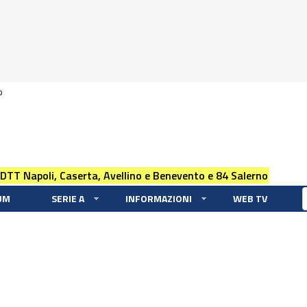
0
 DTT Napoli, Caserta, Avellino e Benevento e 84 Salerno
UM
SERIE A
INFORMAZIONI
WEB TV