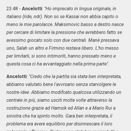
23.48 -
Ancelotti
:
"Ho imprecato in lingua originale, in
italiano (ride, ndr). Non so se Kassai non abbia capito o
meno le mie parolacce. Maksimovic basso a destro nasce
per cercare di limitare la pressione che avrebbero fatto se
avessimo giocato solo con due centrali. Manè pressava
uno, Salah un altro e Firmino restava libero. L'ho messo
per limitarli, si sono intimoriti, hanno pressato meno e
questa cosa ci ha avvantaggiato nella prima parte".
Ancelotti
:
"Credo che la partita sia stata ben interpretata,
abbiamo valutato bene l'avvrsario senza starvolgere le
nostre idee. Abbiamo modifcato qualcosa utilizzando un
centrale in più, siamo usciti molte volte attraverso la
costruzione grazie ad Hamsik ed Allan e a Mario Rui a
sinistra che ha spinto molto. Gara ben interpretata, il
problema era avere equilibrio per disinnescare il loro