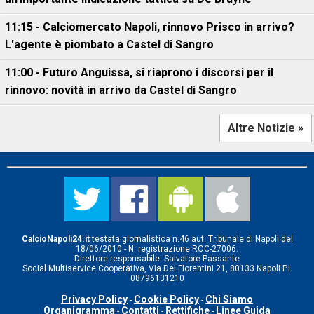
11:15 - Calciomercato Napoli, rinnovo Prisco in arrivo?
L'agente è piombato a Castel di Sangro
11:00 - Futuro Anguissa, si riaprono i discorsi per il
rinnovo: novità in arrivo da Castel di Sangro
Altre Notizie »
CalcioNapoli24.it
testata giornalistica n.46 aut. Tribunale di Napoli del
18/06/2010 - N. registrazione ROC-27006.
Direttore responsabile: Salvatore Passante
Social Multiservice Cooperativa, Via Dei Fiorentini 21, 80133 Napoli P.I.
08796131210
Privacy Policy
Cookie Policy
Chi Siamo
-
-
Organigramma
Contatti
Rettifiche
Linee Guida
-
-
-