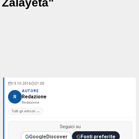
Zalayeta"
13.10.2016
21:00
AUTORE
Redazione
R
Redazione
Tutti gli articoli →
Seguici su
Google
Discover
Fonti preferite