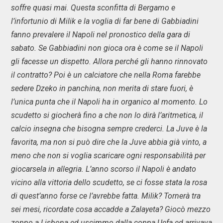
soffre quasi mai. Questa sconfitta di Bergamo e
l’infortunio di Milik e la voglia di far bene di Gabbiadini
fanno prevalere il Napoli nel pronostico della gara di
sabato. Se Gabbiadini non gioca ora è come se il Napoli
gli facesse un dispetto. Allora perché gli hanno rinnovato
il contratto? Poi è un calciatore che nella Roma farebbe
sedere Dzeko in panchina, non merita di stare fuori, è
l’unica punta che il Napoli ha in organico al momento. Lo
scudetto si giocherà fino a che non lo dirà l’aritmetica, il
calcio insegna che bisogna sempre crederci. La Juve è la
favorita, ma non si può dire che la Juve abbia già vinto, a
meno che non si voglia scaricare ogni responsabilità per
giocarsela in allegria. L’anno scorso il Napoli è andato
vicino alla vittoria dello scudetto, se ci fosse stata la rosa
di quest’anno forse ce l’avrebbe fatta. Milik? Tornerà tra
sei mesi, ricordate cosa accadde a Zalayeta? Giocò mezzo
zoppo a Lisbona ed uscimmo dalla coppa Uefa ed arrivava