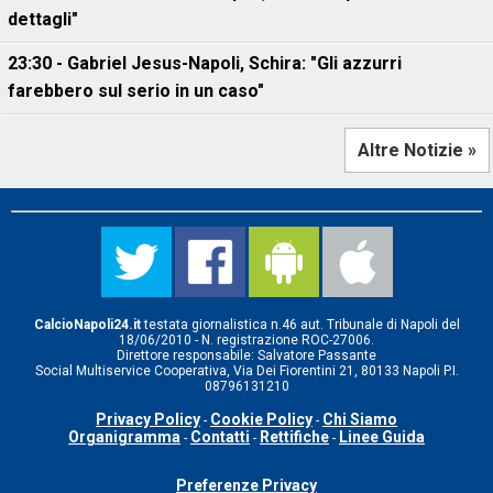
dettagli"
23:30 - Gabriel Jesus-Napoli, Schira: "Gli azzurri
farebbero sul serio in un caso"
Altre Notizie »
CalcioNapoli24.it
testata giornalistica n.46 aut. Tribunale di Napoli del
18/06/2010 - N. registrazione ROC-27006.
Direttore responsabile: Salvatore Passante
Social Multiservice Cooperativa, Via Dei Fiorentini 21, 80133 Napoli P.I.
08796131210
Privacy Policy
Cookie Policy
Chi Siamo
-
-
Organigramma
Contatti
Rettifiche
Linee Guida
-
-
-
Preferenze Privacy