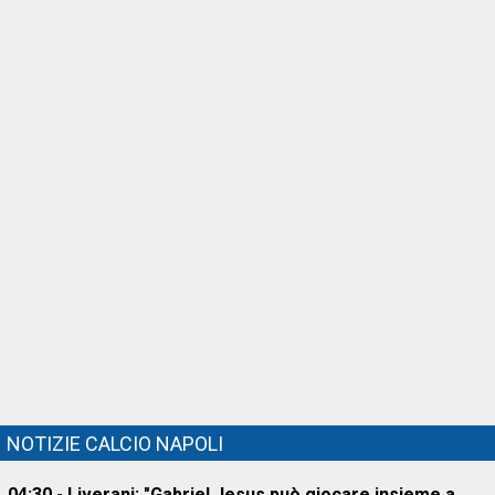
NOTIZIE CALCIO NAPOLI
04:30 - Liverani: "Gabriel Jesus può giocare insieme a