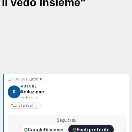
li vedo insieme"
15.06.2015
23:10
AUTORE
Redazione
R
Redazione
Tutti gli articoli →
Seguici su
Google
Discover
Fonti preferite