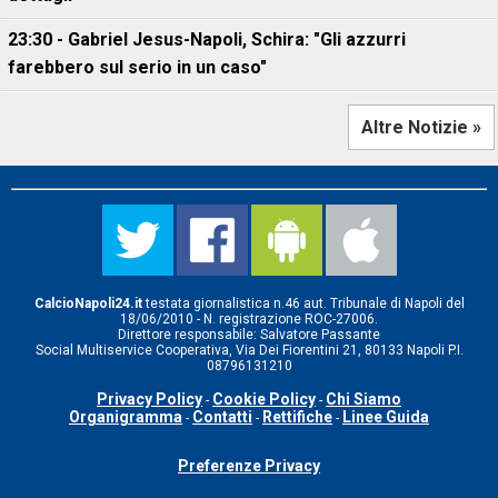
23:30 - Gabriel Jesus-Napoli, Schira: "Gli azzurri
farebbero sul serio in un caso"
Altre Notizie »
CalcioNapoli24.it
testata giornalistica n.46 aut. Tribunale di Napoli del
18/06/2010 - N. registrazione ROC-27006.
Direttore responsabile: Salvatore Passante
Social Multiservice Cooperativa, Via Dei Fiorentini 21, 80133 Napoli P.I.
08796131210
Privacy Policy
Cookie Policy
Chi Siamo
-
-
Organigramma
Contatti
Rettifiche
Linee Guida
-
-
-
Preferenze Privacy