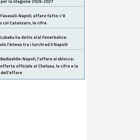
 per la stagione 2026-2027
Favasuli-Napoli, affare fatto: c'è
o col Catanzaro, le cifre
Lukaku ha detto
sì
al Fenerbahce:
o l'intesa tra i turchi ed il Napoli!
Badiashile-Napoli, l'affare si sblocca:
offerta ufficiale al Chelsea, le cifre e la
dell'affare