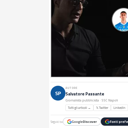
AUTORE
SP
Salvatore Passante
Giornalista pubblicista · SSC Napoli
Tutti gli articoli →
𝕏 Twitter
LinkedIn
Google
Discover
Fonti prefe
Seguici su