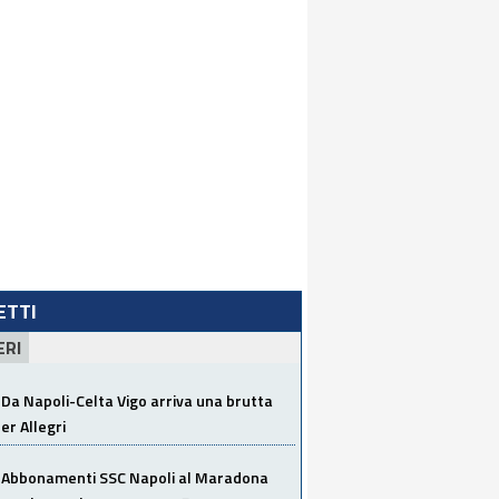
LETTI
ERI
Da Napoli-Celta Vigo arriva una brutta
per Allegri
Abbonamenti SSC Napoli al Maradona