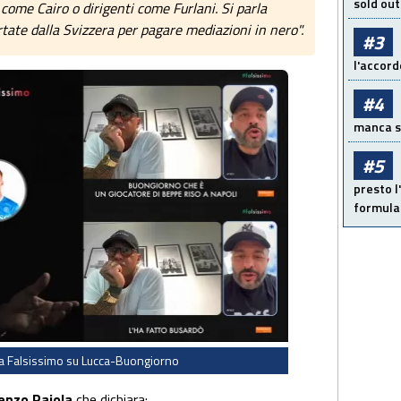
sold out
 come Cairo o dirigenti come Furlani. Si parla
rtate dalla Svizzera per pagare mediazioni in nero".
#3
l'accord
#4
manca sol
#5
presto l'
formula 
 a Falsissimo su Lucca-Buongiorno
enzo Raiola
che dichiara: