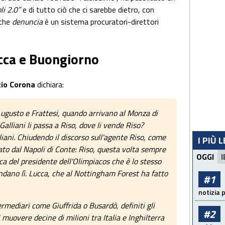
li 2.0”
e di tutto ciò che ci sarebbe dietro, con
 che
denuncia
è un sistema procuratori-direttori
cca e Buongiorno
zio Corona
dichiara:
 Augusto e Frattesi, quando arrivano al Monza di
Galliani li passa a Riso, dove li vende Riso?
liani. Chiudendo il discorso sull'agente Riso, come
I PIÙ 
ato dal Napoli di Conte: Riso, questa volta sempre
OGGI
I
a del presidente dell'Olimpiacos che è lo stesso
dano lì. Lucca, che al Nottingham Forest ha fatto
#1
notizia 
ermediari come Giuffrida o Busardò, definiti gli
#2
i muovere decine di milioni tra Italia e Inghilterra