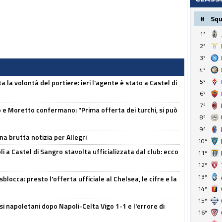
#
Sq
1º
2º
3º
4º
5º
 la volontà del portiere: ieri l'agente è stato a Castel di
6º
7º
 Moretto confermano: "Prima offerta dei turchi, si può
8º
9º
na brutta notizia per Allegri
10º
a Castel di Sangro stavolta ufficializzata dal club: ecco
11º
12º
13º
sblocca: presto l'offerta ufficiale al Chelsea, le cifre e la
14º
15º
si napoletani dopo Napoli-Celta Vigo 1-1 e l'errore di
16º