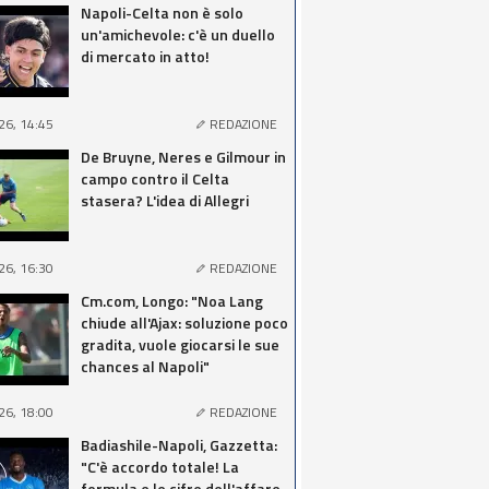
Napoli-Celta non è solo
un'amichevole: c'è un duello
di mercato in atto!
26, 14:45
REDAZIONE
De Bruyne, Neres e Gilmour in
campo contro il Celta
stasera? L'idea di Allegri
26, 16:30
REDAZIONE
Cm.com, Longo: "Noa Lang
chiude all'Ajax: soluzione poco
gradita, vuole giocarsi le sue
chances al Napoli"
26, 18:00
REDAZIONE
Badiashile-Napoli, Gazzetta:
"C'è accordo totale! La
formula e le cifre dell'affare