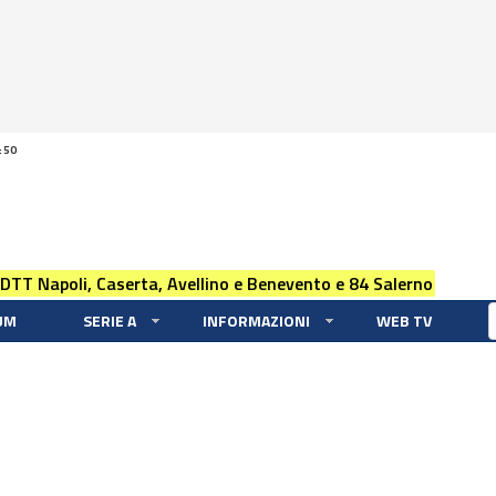
:50
 DTT Napoli, Caserta, Avellino e Benevento e 84 Salerno
UM
SERIE A
INFORMAZIONI
WEB TV