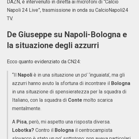
DAZN, è intervenuto in diretta ai microfoni di “Calcio
Napoli 24 Live”, trasmissione in onda su CalcioNapoli24
TV.
De Giuseppe su Napoli-Bologna e
la situazione degli azzurri
Ecco quanto evidenziato da CN24:
“Il
Napoli
è in una situazione un po’ ‘inguaiata’, ma gli
azzurri hanno avuto la sfortuna di incontrare il
Bologna
in una situazione di spensieratezza per la squadra di
Italiano, con la squadra di
Conte
molto scarica
mentalmente.
A
Pisa
, però, mi aspetto una risposta diversa.
Lobotka?
Contro il
Bologna
il centrocampista
slovacco è stato un po’ sottotono: non aveva particolari