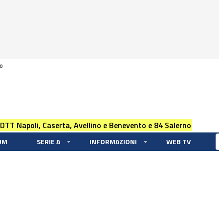
0
 DTT Napoli, Caserta, Avellino e Benevento e 84 Salerno
UM
SERIE A
INFORMAZIONI
WEB TV