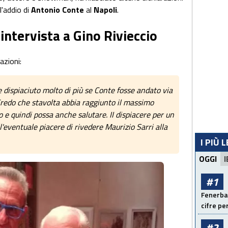
l'addio di
Antonio Conte
al
Napoli
.
 intervista a Gino Rivieccio
azioni:
ispiaciuto molto di più se Conte fosse andato via
Credo che stavolta abbia raggiunto il massimo
o e quindi possa anche salutare. II dispiacere per un
eventuale piacere di rivedere Maurizio Sarri alla
I PIÙ 
OGGI
I
#1
Fenerbah
cifre pe
#2