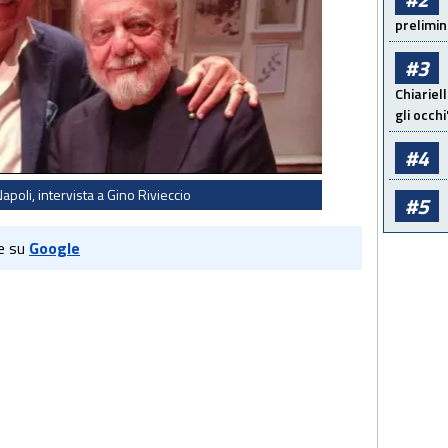
prelimin
#3
Chiariel
gli occhi
#4
Napoli, intervista a Gino Rivieccio
#5
e su
Google