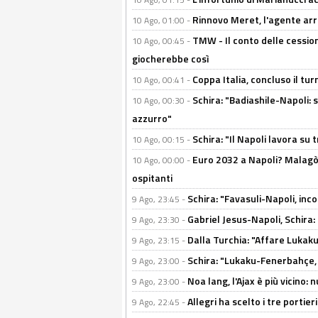
Rinnovo Meret, l'agente arriv
10 Ago, 01:00 -
TMW - Il conto delle cession
10 Ago, 00:45 -
giocherebbe così
Coppa Italia, concluso il tur
10 Ago, 00:41 -
Schira: "Badiashile-Napoli: s
10 Ago, 00:30 -
azzurro"
Schira: "Il Napoli lavora su 
10 Ago, 00:15 -
Euro 2032 a Napoli? Malagò l
10 Ago, 00:00 -
ospitanti
Schira: "Favasuli-Napoli, inco
9 Ago, 23:45 -
Gabriel Jesus-Napoli, Schira: 
9 Ago, 23:30 -
Dalla Turchia: "Affare Lukaku d
9 Ago, 23:15 -
Schira: "Lukaku-Fenerbahçe, o
9 Ago, 23:00 -
Noa lang, l'Ajax è più vicino:
9 Ago, 23:00 -
Allegri ha scelto i tre portie
9 Ago, 22:45 -