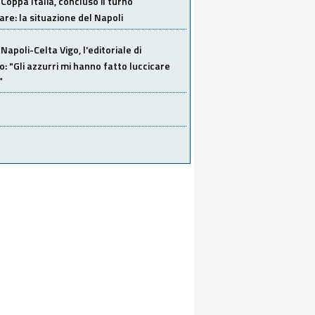
Coppa Italia, concluso il turno
are: la situazione del Napoli
Napoli-Celta Vigo, l'editoriale di
lo: "Gli azzurri mi hanno fatto luccicare
"