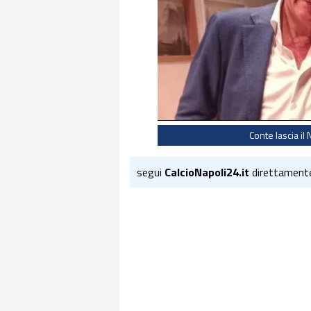
Conte lascia il 
segui
CalcioNapoli24.it
direttament