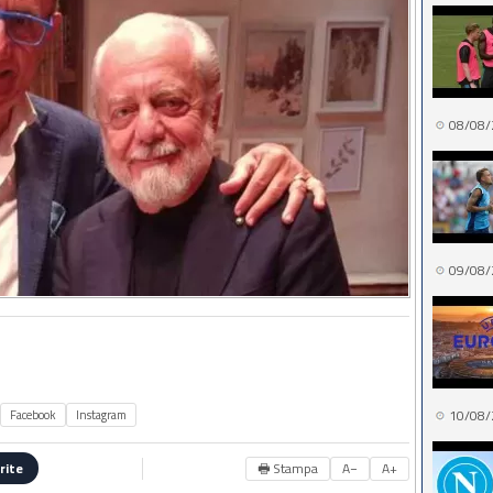
08/08/
09/08/
10/08/
Facebook
Instagram
🖶 Stampa
A−
A+
rite