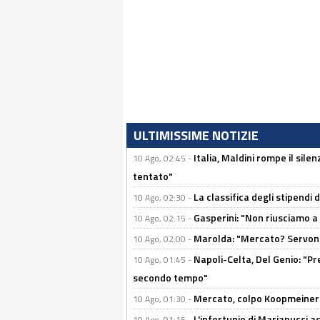
ULTIMISSIME NOTIZIE
Italia, Maldini rompe il sile
10 Ago, 02:45 -
tentato"
La classifica degli stipendi 
10 Ago, 02:30 -
Gasperini: "Non riusciamo a
10 Ago, 02:15 -
Marolda: "Mercato? Servono
10 Ago, 02:00 -
Napoli-Celta, Del Genio: "Pre
10 Ago, 01:45 -
secondo tempo"
Mercato, colpo Koopmeiners: 
10 Ago, 01:30 -
L'infortunio di Marianucci a
10 Ago, 01:15 -