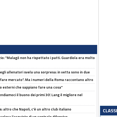
nzio: "Malagò non ha rispettato i patti. Guardiola era molto
degli allenatori svela una sorpresa: in vetta sono in due
 fare mercato". Ma i numeri della Roma raccontano altro
 esterni che sappiano fare una cosa"
ndiamoci il buono dei primi 30'. Lang il migliore nel
altro che Napoli, c'è un altro club italiano
CLASS
ccelera l'acquisto di un centrale difensivo