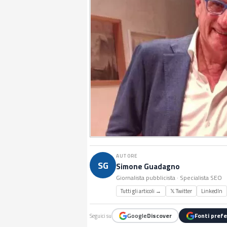
AUTORE
SG
Simone Guadagno
Giornalista pubblicista · Specialista SEO
Tutti gli articoli →
𝕏 Twitter
LinkedIn
Google
Discover
Fonti prefe
Seguici su