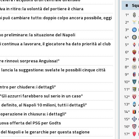
#
Sq
a in ritiro: la volontà del portiere è chiara
1º
i può cambiare tutto: doppio colpo ancora possibile, oggi
2º
3º
no preliminare: la situazione del Napoli
4º
i continua a lavorare, il giocatore ha dato priorità al club
5º
6º
7º
tre rinnovi: sorpresa Anguissa!"
8º
ancia la suggestione: svelate le possibili cinque città
9º
10º
ntro per chiudere: i dettagli"
11º
"Gli azzurri farebbero sul serio in un caso"
12º
13º
efinito, al Napoli 10 milioni, tutti i dettagli"
14º
perazione in chiusura: i dettagli"
15º
 nuova offerta del PSG per Godts
16º
ri del Napoli e le gerarchie per questa stagione
17º