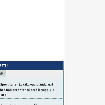
LETTI
ERI
Sportitalia - Lukaku vuole andare, il
ce non accontenta però il Napoli: le
r ora