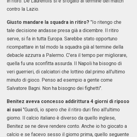
in ritiro. De Laurentiis si è sfogato al termine del match
contro la Lazio.
Giusto mandare la squadra in ritiro?
"Io ritengo che
tale decisione andasse presa già a dicembre. Il ritiro
serve, si fa in tutta Europa. Sarebbe stato opportuno
ricompattare in tal modo la squadra già al termine della
debacle azzurra a Palermo. C'era il tempo per migliorare,
quella fu una sconfitta assurda. Il Napoli ha bisogno di
veri guerrieri, di calciatori che lottino dal primo all'ultimo
minuto di gioco. Penso ad esempio a gente come
Salvatore Bagni. Non ha bisogno dei fighetti".
Benitez aveva concesso addirittura 4 giorni di riposo
ai suoi
"Guardi, io spero che il ritiro duri fino all'ultimo
giorno. Il calcio italiano è diverso da quello inglese,
Benitez se ne deve rendere conto. Anche io ho giocato a
calcio e se facevo sesso il giorno prima, quello seguente