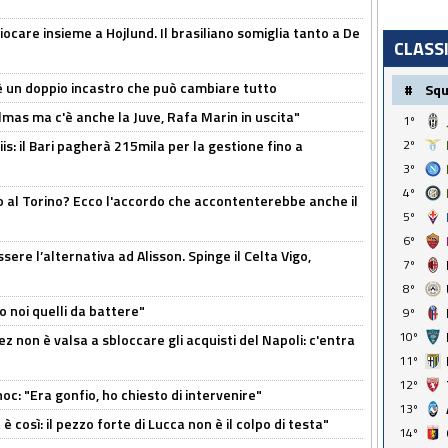
iocare insieme a Hojlund. Il brasiliano somiglia tanto a De
CLASS
'è un doppio incastro che può cambiare tutto
#
Sq
as ma c'è anche la Juve, Rafa Marin in uscita"
1º
2º
: il Bari pagherà 215mila per la gestione fino a
3º
4º
o al Torino? Ecco l'accordo che accontenterebbe anche il
5º
6º
re l’alternativa ad Alisson. Spinge il Celta Vigo,
7º
8º
o noi quelli da battere"
9º
10º
z non è valsa a sbloccare gli acquisti del Napoli: c'entra
11º
12º
c: "Era gonfio, ho chiesto di intervenire"
13º
così: il pezzo forte di Lucca non è il colpo di testa"
14º