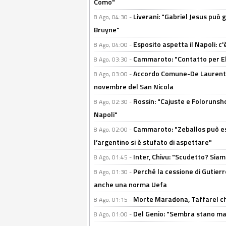
Como"
Liverani: "Gabriel Jesus può g
8 Ago, 04:30 -
Bruyne"
Esposito aspetta il Napoli: c
8 Ago, 04:00 -
Cammaroto: "Contatto per Elm
8 Ago, 03:30 -
Accordo Comune-De Laurentiis
8 Ago, 03:00 -
novembre del San Nicola
Rossin: "Cajuste e Folorunsh
8 Ago, 02:30 -
Napoli"
Cammaroto: "Zeballos può esse
8 Ago, 02:00 -
l’argentino si è stufato di aspettare"
Inter, Chivu: "Scudetto? Siam
8 Ago, 01:45 -
Perché la cessione di Gutierre
8 Ago, 01:30 -
anche una norma Uefa
Morte Maradona, Taffarel cho
8 Ago, 01:15 -
Del Genio: "Sembra stano ma è 
8 Ago, 01:00 -