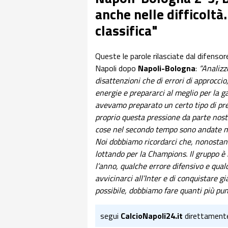
anche nelle difficolt
classifica"
Queste le parole rilasciate dal difenso
Napoli dopo
Napoli-Bologna
:
“Analizz
disattenzioni che di errori di approcc
energie e prepararci al meglio per la g
avevamo preparato un certo tipo di pr
proprio questa pressione da parte nostr
cose nel secondo tempo sono andate me
Noi dobbiamo ricordarci che, nonostan
lottando per la Champions. Il gruppo è 
l’anno, qualche errore difensivo e qua
avvicinarci all’Inter e di conquistare g
possibile, dobbiamo fare quanti più punt
segui
CalcioNapoli24.it
direttament