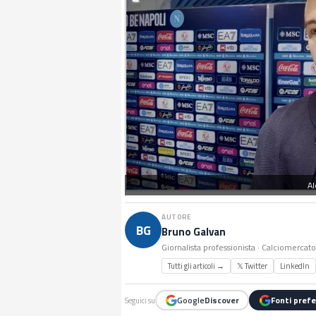
Al
AUTORE
BG
Bruno Galvan
Giornalista professionista · Calciomercat
Tutti gli articoli →
𝕏 Twitter
LinkedIn
Google
Discover
Fonti prefe
Seguici su