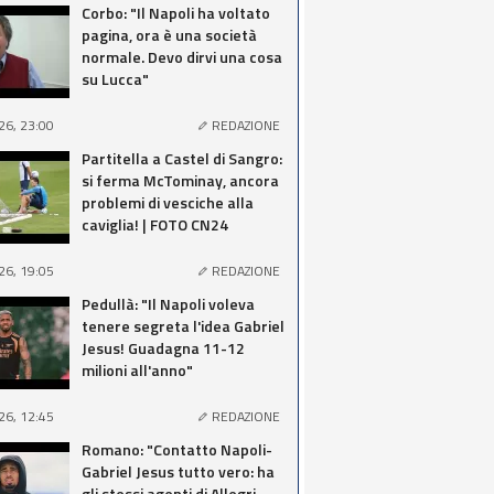
Corbo: "Il Napoli ha voltato
pagina, ora è una società
normale. Devo dirvi una cosa
su Lucca"
26, 23:00
REDAZIONE
Partitella a Castel di Sangro:
si ferma McTominay, ancora
problemi di vesciche alla
caviglia! | FOTO CN24
26, 19:05
REDAZIONE
Pedullà: "Il Napoli voleva
tenere segreta l'idea Gabriel
Jesus! Guadagna 11-12
milioni all'anno"
26, 12:45
REDAZIONE
Romano: "Contatto Napoli-
Gabriel Jesus tutto vero: ha
gli stessi agenti di Allegri,