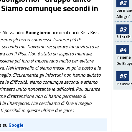
#2
à. Siamo comunque secondi in
permanen
Allegri"
#3
re Alessandro
Buongiorno
ai microfoni di Kiss Kiss
è fattib
eremo gli errori commessi. Parlerei più di
io, secondo me. Dovremo recuperare innanzitutto le
#4
ara con il Pisa. Non è stato un aspetto mentale,
insieme 
essione poi loro si muovevano molto per evitare
De Bruy
a. Nell’intervallo ci siamo messi un po’ a posto e le
#5
glio. Sicuramente gli infortuni non hanno aiutato.
te le difficoltà, siamo comunque secondi e stiamo
incassar
rimasto unito nonostante le difficoltà. Poi, durante
lche disattenzione non ci hanno permesso di
ià la Champions. Noi cerchiamo di fare il meglio
i possibili in queste ultime due gare".
e su
Google