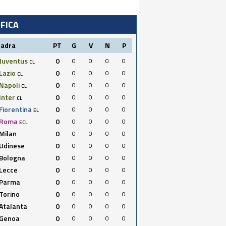
IFICA
uadra
PT
G
V
N
P
Juventus
0
0
0
0
0
CL
Lazio
0
0
0
0
0
CL
Napoli
0
0
0
0
0
CL
Inter
0
0
0
0
0
CL
Fiorentina
0
0
0
0
0
EL
Roma
0
0
0
0
0
ECL
Milan
0
0
0
0
0
Udinese
0
0
0
0
0
Bologna
0
0
0
0
0
Lecce
0
0
0
0
0
Parma
0
0
0
0
0
Torino
0
0
0
0
0
Atalanta
0
0
0
0
0
Genoa
0
0
0
0
0