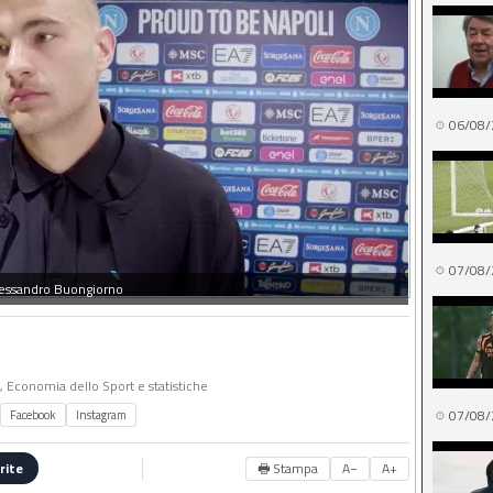
06/08/
07/08/
essandro Buongiorno
o, Economia dello Sport e statistiche
07/08/
Facebook
Instagram
🖶 Stampa
A−
A+
rite