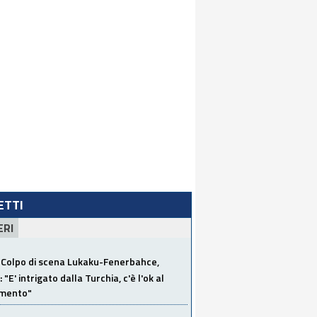
LETTI
ERI
Colpo di scena Lukaku-Fenerbahce,
"E' intrigato dalla Turchia, c'è l'ok al
imento"