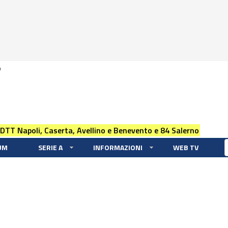
0
 DTT Napoli, Caserta, Avellino e Benevento e 84 Salerno
UM
SERIE A
INFORMAZIONI
WEB TV