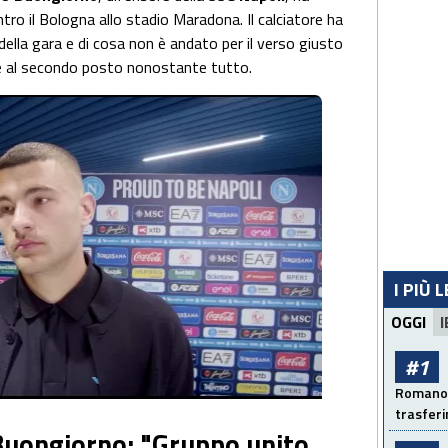
ntro il Bologna allo stadio Maradona. Il calciatore ha
della gara e di cosa non è andato per il verso giusto
è al secondo posto nonostante tutto.
I PIÙ 
OGGI
I
#1
Romano: 
trasfer
Buongiorno: "Gruppo unito