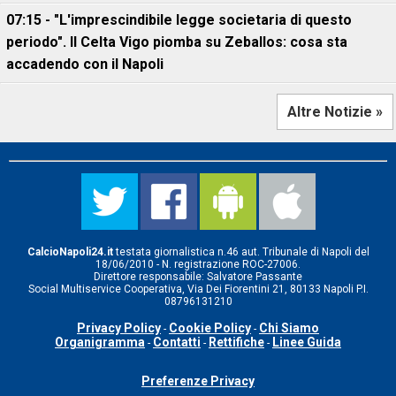
07:15 - "L'imprescindibile legge societaria di questo
periodo". Il Celta Vigo piomba su Zeballos: cosa sta
accadendo con il Napoli
Altre Notizie »
CalcioNapoli24.it
testata giornalistica n.46 aut. Tribunale di Napoli del
18/06/2010 - N. registrazione ROC-27006.
Direttore responsabile: Salvatore Passante
Social Multiservice Cooperativa, Via Dei Fiorentini 21, 80133 Napoli P.I.
08796131210
Privacy Policy
Cookie Policy
Chi Siamo
-
-
Organigramma
Contatti
Rettifiche
Linee Guida
-
-
-
Preferenze Privacy