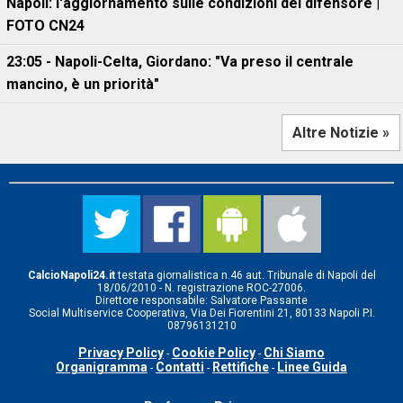
Napoli: l'aggiornamento sulle condizioni del difensore |
FOTO CN24
23:05 - Napoli-Celta, Giordano: "Va preso il centrale
mancino, è un priorità"
Altre Notizie »
CalcioNapoli24.it
testata giornalistica n.46 aut. Tribunale di Napoli del
18/06/2010 - N. registrazione ROC-27006.
Direttore responsabile: Salvatore Passante
Social Multiservice Cooperativa, Via Dei Fiorentini 21, 80133 Napoli P.I.
08796131210
Privacy Policy
Cookie Policy
Chi Siamo
-
-
Organigramma
Contatti
Rettifiche
Linee Guida
-
-
-