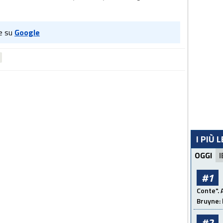
e su
Google
I PIÙ 
OGGI
I
#1
Conte". 
Bruyne: 
#2