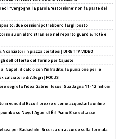
redi: "Vergogna, la parola 'estorsione' non fa parte del
sposito: due cessioni potrebbero fargli posto
 corso su un altro straniero nel reparto guardie: Totè e
, 4 calciatori in piazza coi tifosi | DIRETTA VIDEO
gli dell'offerta del Torino per Cajuste
 Napoli: il calcio con l'infradito, la punizione per le
ex calciatore di Allegri | FOCUS
nere segreta l'idea Gabriel Jesus! Guadagna 11-12 milioni
e in vendita! Ecco il prezzo e come acquistarla online
li piomba su Nayef Aguerd! È il Piano B se saltasse
elsea per Badiashile! Si cerca un accordo sulla formula