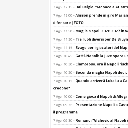
Dal Belgio: "Monaco e Atlant
7 Ago, 12:15 -
Alisson prende in giro Marianu
7 Ago, 12:00 -
difensore | FOTO
Maglia Napoli 2026 2027 in ve
7 Ago, 11:50 -
Tre ruoli diversi per De Bru
7 Ago, 11:30 -
Svago per i giocatori del Nap
7 Ago, 11:15 -
Gatti-Napoli: la Juve spara 
7 Ago, 10:45 -
Clamoroso: ora il Napoli risch
7 Ago, 10:30 -
Seconda maglia Napoli dedica
7 Ago, 10:20 -
Quando arriverà Lukaku a Cast
7 Ago, 10:15 -
credono"
Come gioca il Napoli di Alleg
7 Ago, 10:00 -
Presentazione Napoli a Castel
7 Ago, 09:36 -
il programma
Romano: "Vlahovic al Napoli 
7 Ago, 09:30 -