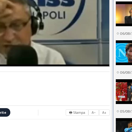
06/08/
06/08/
05/08/
🖶 Stampa
A−
A+
rite