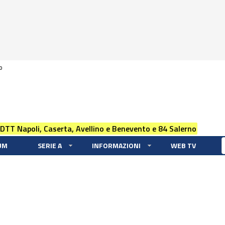
0
 DTT Napoli, Caserta, Avellino e Benevento e 84 Salerno
UM
SERIE A
INFORMAZIONI
WEB TV