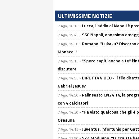
ULTIMISSIME NOTIZIE
Lucca, l'addio al Napoli è poss
7 Ago, 16:15 -
SSC Napoli, ennesimo omaggi
7 Ago, 15:45 -
Romano: "Lukaku? Discorso ap
7 Ago, 15:30 -
Monaco..."
"Spero capiti anche a te" l'i
7 Ago, 15:15 -
discutere
DIRETTA VIDEO - Il filo dirett
7 Ago, 14:55 -
Gabriel Jesus?
Palinsesto CN24 TV, la progr
7 Ago, 14:50 -
con 4 calciatori
"Ha visto qualcosa che gli è 
7 Ago, 14:30 -
Osasuna
Juventus, infortunio per Gatti
7 Ago, 14:15 -
Sky, Modugno: "Lucca sta ben
7 Ago, 13:50 -