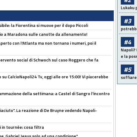
Lukaku p
#3
ibile: la Fiorentina si muove per il dopo Piccoli
potrebbe
o a Maradona sulle canotte da allenamento!
#4
erto con l'Atlanta ma non tornano i numeri, poi il
Napoli? 
e la pos
ntervento social di Schwoch sul caso Roggero che fa
#5
o su CalcioNapoli24 Tv, oggi alle ore 15:00! Vi piacerebbe
soffiare
ammazione della settimana: a Castel di Sangro l'incontro
piaciuto". La reazione di De Bruyne vedendo Napoli-
 in tournée: cosa filtra
e, Gabriel Jesus solo ad una condizione"