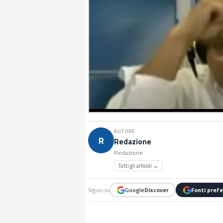
AUTORE
R
Redazione
Redazione
Tutti gli articoli →
Google
Discover
Fonti prefe
Seguici su