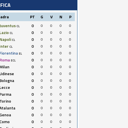
IFICA
uadra
PT
G
V
N
P
Juventus
0
0
0
0
0
CL
Lazio
0
0
0
0
0
CL
Napoli
0
0
0
0
0
CL
Inter
0
0
0
0
0
CL
Fiorentina
0
0
0
0
0
EL
Roma
0
0
0
0
0
ECL
Milan
0
0
0
0
0
Udinese
0
0
0
0
0
Bologna
0
0
0
0
0
Lecce
0
0
0
0
0
Parma
0
0
0
0
0
Torino
0
0
0
0
0
Atalanta
0
0
0
0
0
Genoa
0
0
0
0
0
Como
0
0
0
0
0