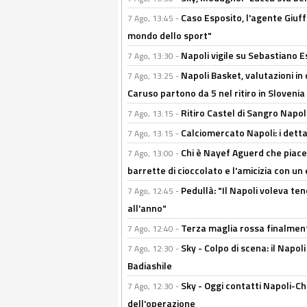
Caso Esposito, l'agente Giuff
7 Ago, 13:45 -
mondo dello sport"
Napoli vigile su Sebastiano E
7 Ago, 13:30 -
Napoli Basket, valutazioni in
7 Ago, 13:25 -
Caruso partono da 5 nel ritiro in Slovenia
Ritiro Castel di Sangro Napoli
7 Ago, 13:15 -
Calciomercato Napoli: i detta
7 Ago, 13:15 -
Chi è Nayef Aguerd che piace al
7 Ago, 13:00 -
barrette di cioccolato e l'amicizia con un 
Pedullà: "Il Napoli voleva te
7 Ago, 12:45 -
all'anno"
Terza maglia rossa finalment
7 Ago, 12:40 -
Sky - Colpo di scena: il Napo
7 Ago, 12:30 -
Badiashile
Sky - Oggi contatti Napoli-Ch
7 Ago, 12:30 -
dell'operazione