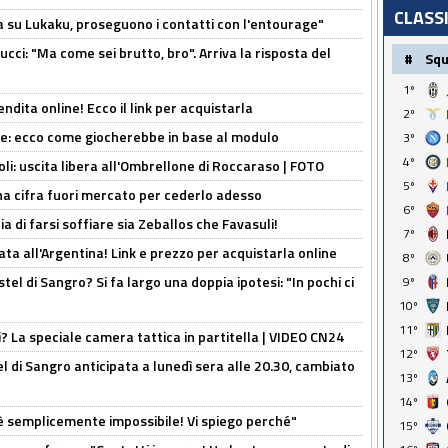
CLASS
a su Lukaku, proseguono i contatti con l'entourage"
cci: "Ma come sei brutto, bro". Arriva la risposta del
#
Sq
1º
ndita online! Ecco il link per acquistarla
2º
yne: ecco come giocherebbe in base al modulo
3º
4º
oli: uscita libera all'Ombrellone di Roccaraso | FOTO
5º
una cifra fuori mercato per cederlo adesso
6º
ia di farsi soffiare sia Zeballos che Favasuli!
7º
ta all'Argentina! Link e prezzo per acquistarla online
8º
el di Sangro? Si fa largo una doppia ipotesi: "In pochi ci
9º
10º
11º
ri? La speciale camera tattica in partitella | VIDEO CN24
12º
 di Sangro anticipata a lunedì sera alle 20.30, cambiato
13º
14º
è semplicemente impossibile! Vi spiego perché"
15º