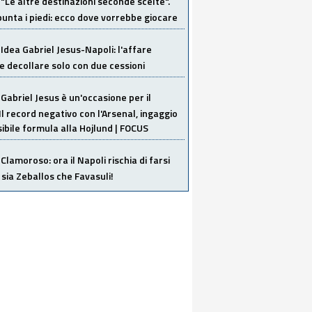
"Le altre destinazioni seconde scelte".
unta i piedi: ecco dove vorrebbe giocare
Idea Gabriel Jesus-Napoli: l'affare
 decollare solo con due cessioni
Gabriel Jesus è un'occasione per il
Il record negativo con l'Arsenal, ingaggio
sibile formula alla Hojlund | FOCUS
Clamoroso: ora il Napoli rischia di farsi
 sia Zeballos che Favasuli!