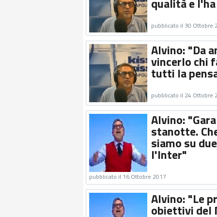
qualità e l'h
pubblicato il 30 Ottobre
Alvino: "Da a
vincerlo chi f
tutti la pens
pubblicato il 24 Ottobre
Alvino: "Gara
stanotte. Che
siamo su due 
l'Inter"
pubblicato il 16 Ottobre 2017
Alvino: "Le 
obiettivi del