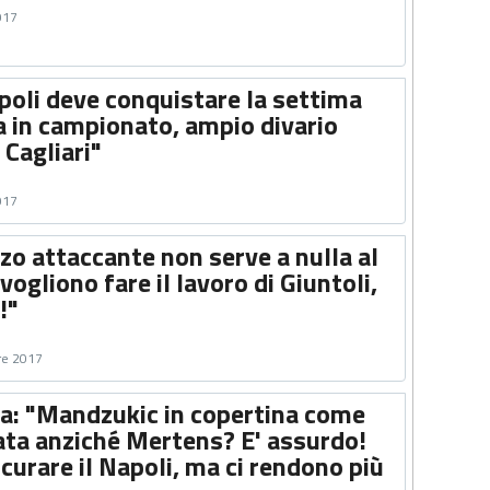
017
apoli deve conquistare la settima
ila in campionato, ampio divario
 Cagliari"
017
erzo attaccante non serve a nulla al
vogliono fare il lavoro di Giuntoli,
!"
re 2017
ca: "Mandzukic in copertina come
nata anziché Mertens? E' assurdo!
curare il Napoli, ma ci rendono più