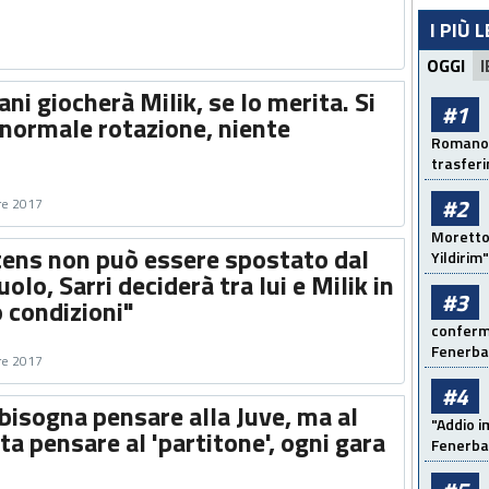
I PIÙ 
OGGI
I
ni giocherà Milik, se lo merita. Si
#1
 normale rotazione, niente
Romano: 
trasfer
#2
re 2017
Moretto:
tens non può essere spostato dal
Yildirim"
olo, Sarri deciderà tra lui e Milik in
#3
o condizioni"
conferma
Fenerb
re 2017
#4
bisogna pensare alla Juve, ma al
"Addio i
a pensare al 'partitone', ogni gara
Fenerba