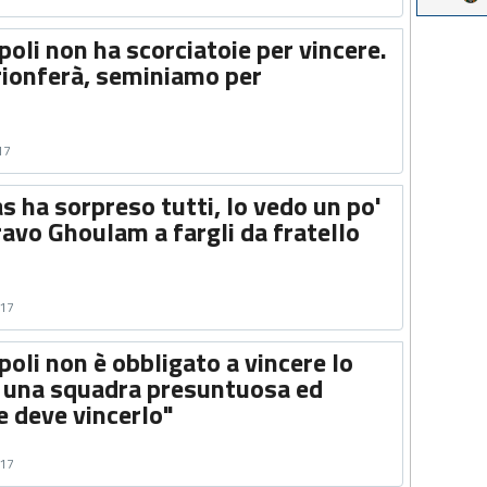
apoli non ha scorciatoie per vincere.
trionferà, seminiamo per
17
s ha sorpreso tutti, lo vedo un po'
avo Ghoulam a fargli da fratello
017
apoli non è obbligato a vincere lo
è una squadra presuntuosa ed
e deve vincerlo"
017