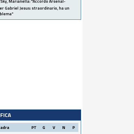
Sky, Marianella: "Accordo Arsenal-
er Gabriel Jesus: straordinario, ha un
oblema"
IFICA
uadra
PT
G
V
N
P