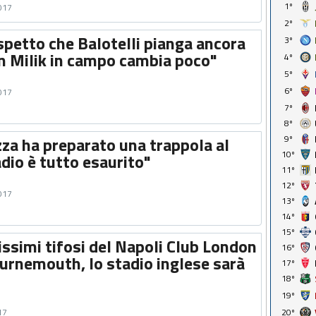
1º
2017
2º
spetto che Balotelli pianga ancora
3º
on Milik in campo cambia poco"
4º
5º
6º
2017
7º
8º
izza ha preparato una trappola al
9º
10º
adio è tutto esaurito"
11º
12º
2017
13º
14º
15º
issimi tifosi del Napoli Club London
16º
ournemouth, lo stadio inglese sarà
17º
18º
19º
17
20º