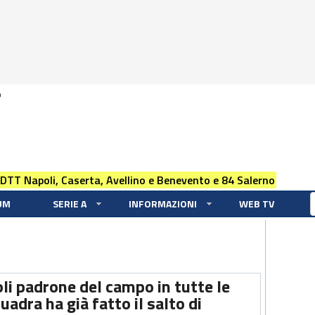
0
 DTT Napoli, Caserta, Avellino e Benevento e 84 Salerno
UM
SERIE A
INFORMAZIONI
WEB TV
li padrone del campo in tutte le
uadra ha già fatto il salto di