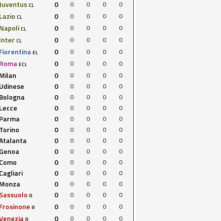
Juventus
0
0
0
0
0
CL
Lazio
0
0
0
0
0
CL
Napoli
0
0
0
0
0
CL
Inter
0
0
0
0
0
CL
Fiorentina
0
0
0
0
0
EL
Roma
0
0
0
0
0
ECL
Milan
0
0
0
0
0
Udinese
0
0
0
0
0
Bologna
0
0
0
0
0
Lecce
0
0
0
0
0
Parma
0
0
0
0
0
Torino
0
0
0
0
0
Atalanta
0
0
0
0
0
Genoa
0
0
0
0
0
Como
0
0
0
0
0
Cagliari
0
0
0
0
0
Monza
0
0
0
0
0
Sassuolo
0
0
0
0
0
R
Frosinone
0
0
0
0
0
R
Venezia
0
0
0
0
0
R