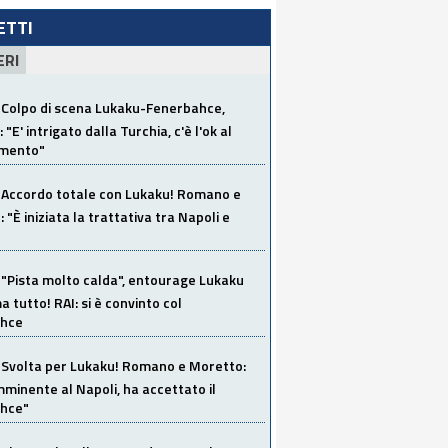
LETTI
ERI
Colpo di scena Lukaku-Fenerbahce,
"E' intrigato dalla Turchia, c'è l'ok al
imento"
Accordo totale con Lukaku! Romano e
 "È iniziata la trattativa tra Napoli e
"Pista molto calda", entourage Lukaku
 tutto! RAI: si è convinto col
ahce
Svolta per Lukaku! Romano e Moretto:
mminente al Napoli, ha accettato il
hce"