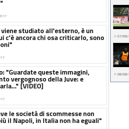
o"
 2017
i viene studiato all'esterno, è un
 c'è ancora chi osa criticarlo, sono
07/08/
coni"
017
so: "Guardate queste immagini,
08/08/
o vergognoso della Juve: e
rla..." [VIDEO]
017
reve le società di scommesse non
ù il Napoli, in Italia non ha eguali"