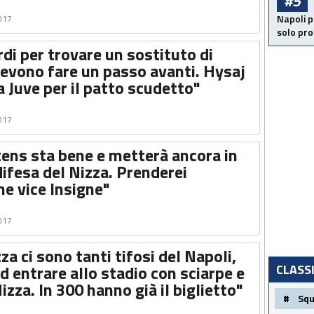
#5
Napoli p
2017
solo pr
ardi per trovare un sostituto di
devono fare un passo avanti. Hysaj
la Juve per il patto scudetto"
2017
tens sta bene e metterà ancora in
 difesa del Nizza. Prenderei
e vice Insigne"
2017
za ci sono tanti tifosi del Napoli,
 entrare allo stadio con sciarpe e
CLASS
izza. In 300 hanno già il biglietto"
#
Sq