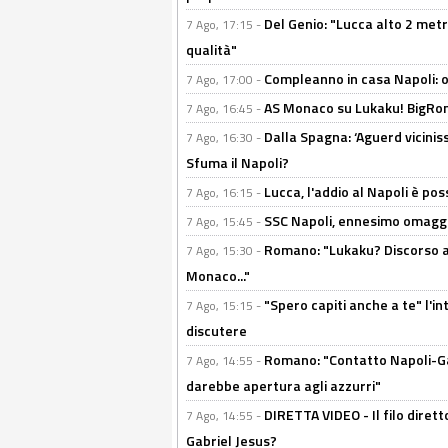
Del Genio: "Lucca alto 2 metri
7 Ago, 17:15 -
qualità"
Compleanno in casa Napoli: o
7 Ago, 17:00 -
AS Monaco su Lukaku! BigRom
7 Ago, 16:45 -
Dalla Spagna: ‘Aguerd viciniss
7 Ago, 16:30 -
Sfuma il Napoli?
Lucca, l'addio al Napoli è poss
7 Ago, 16:15 -
SSC Napoli, ennesimo omaggi
7 Ago, 15:45 -
Romano: "Lukaku? Discorso ap
7 Ago, 15:30 -
Monaco..."
"Spero capiti anche a te" l'i
7 Ago, 15:15 -
discutere
Romano: "Contatto Napoli-Gabr
7 Ago, 14:55 -
darebbe apertura agli azzurri"
DIRETTA VIDEO - Il filo dirett
7 Ago, 14:55 -
Gabriel Jesus?