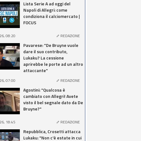
Lista Serie A ad oggi del
Napoli di Allegri: come
condiziona il calciomercato |
FOCUS
26, 08:20
REDAZIONE
Pavarese: "De Bruyne vuole
dare il suo contributo,
Lukaku? La cessione
aprirebbe le porte ad un altro
attaccante"
26, 07:00
REDAZIONE
Agostini: "Qualcosa è
cambiato con Allegri! Avete
visto il bel segnale dato da De
Bruyne?"
26, 18:45
REDAZIONE
Repubblica, Crosetti attacca
Lukaku: "Non c'è estate in cui