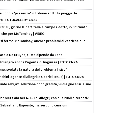
la doppia 'presenza' in tribuna sotto la pioggia: le
ngro | FOTOGALLERY CN24
i 2026, giorno 8: partitella a campo ridotto, 2-0 firmato
ciche per McTominay | VIDEO
: si ferma McTominay, ancora problemi di vesciche alla
sato a De Bruyne, tutto dipende da Leao
 di Sangro anche l'agente di Anguissa | FOTO CN24
e, svelata la natura del problema fisico"
chini, agente di Allegri (e Gabriel Jesus) | FOTO CN24
de all'Ajax: soluzione poco gradita, vuole giocarsi le sue
? Mezz'ala nel 4-3-3 di Allegri, con due ruoli alternativi
a Sebastiano Esposito, ma servono cessioni