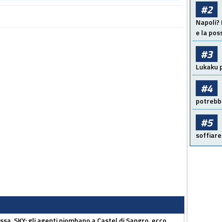
#2
Napoli? 
e la pos
#3
Lukaku p
#4
potrebbe
#5
soffiare
ssa, SKY: gli agenti piombano a Castel di Sangro, ecco