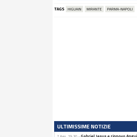
TAGS
HIGUAIN
MIRANTE
PARMA-NAPOLI
ULTIMISSIME NOTIZIE
Gabriel Jesus e rinnovo Angui
7 Ago, 19:30 -