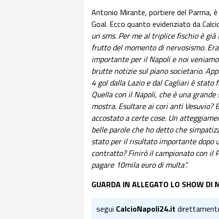
Antonio Mirante, portiere del Parma, è
Goal. Ecco quanto evidenziato da Calci
un sms. Per me al triplice fischio è gi
frutto del momento di nervosismo. Era
importante per il Napoli e noi veniamo 
brutte notizie sul piano societario. A
4 gol dalla Lazio e dal Cagliari è stat
Quella con il Napoli, che è una grande 
mostra. Esultare ai cori anti Vesuvio? E
accostato a certe cose. Un atteggiame
belle parole che ho detto che simpatiz
stato per il risultato importante dopo u
contratto? Finirò il campionato con il 
pagare 10mila euro di multa”.
GUARDA IN ALLEGATO LO SHOW DI M
segui
CalcioNapoli24.it
direttament