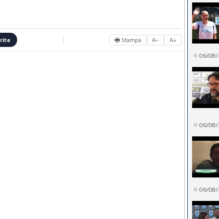
🖶 Stampa
A−
A+
rite
06/08/
06/08/
06/08/