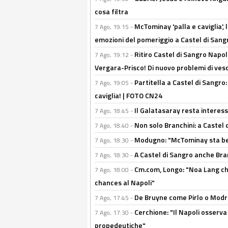
cosa filtra
McTominay 'palla e caviglia', 
7 Ago, 19:15 -
emozioni del pomeriggio a Castel di Sa
Ritiro Castel di Sangro Napol
7 Ago, 19:12 -
Vergara-Prisco! Di nuovo problemi di ves
Partitella a Castel di Sangro
7 Ago, 19:05 -
caviglia! | FOTO CN24
Il Galatasaray resta interes
7 Ago, 18:45 -
Non solo Branchini: a Castel
7 Ago, 18:40 -
Modugno: "McTominay sta ben
7 Ago, 18:30 -
A Castel di Sangro anche Bran
7 Ago, 18:30 -
Cm.com, Longo: "Noa Lang chiu
7 Ago, 18:00 -
chances al Napoli"
De Bruyne come Pirlo o Modric
7 Ago, 17:45 -
Cerchione: "Il Napoli osserv
7 Ago, 17:30 -
propedeutiche"