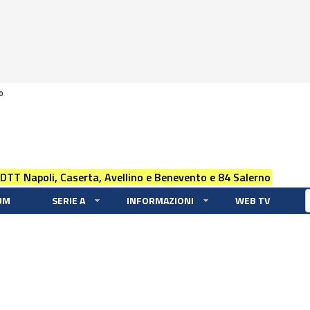
0
 DTT Napoli, Caserta, Avellino e Benevento e 84 Salerno
UM
SERIE A
INFORMAZIONI
WEB TV