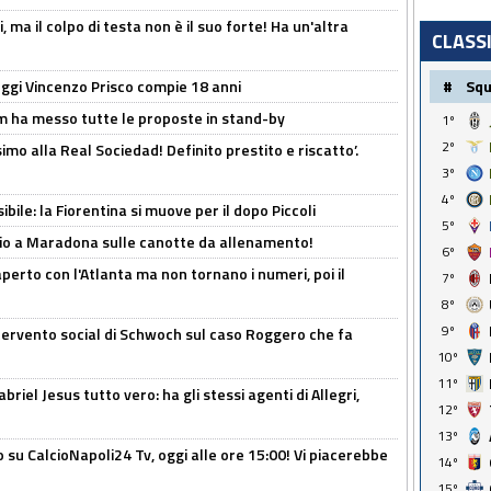
, ma il colpo di testa non è il suo forte! Ha un'altra
CLASS
ggi Vincenzo Prisco compie 18 anni
#
Sq
 ha messo tutte le proposte in stand-by
1º
2º
imo alla Real Sociedad! Definito prestito e riscatto’.
3º
4º
ibile: la Fiorentina si muove per il dopo Piccoli
5º
o a Maradona sulle canotte da allenamento!
6º
erto con l'Atlanta ma non tornano i numeri, poi il
7º
8º
9º
ntervento social di Schwoch sul caso Roggero che fa
10º
11º
iel Jesus tutto vero: ha gli stessi agenti di Allegri,
12º
13º
o su CalcioNapoli24 Tv, oggi alle ore 15:00! Vi piacerebbe
14º
15º