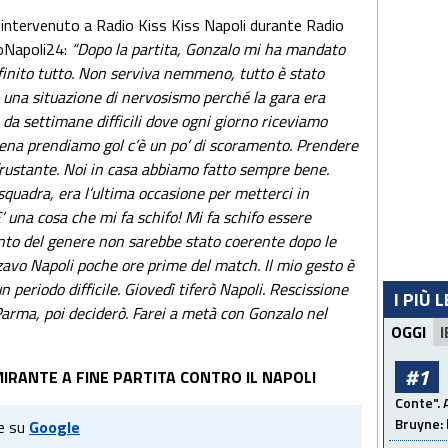
 intervenuto a Radio Kiss Kiss Napoli durante Radio
oNapoli24:
“Dopo la partita, Gonzalo mi ha mandato
à finito tutto. Non serviva nemmeno, tutto è stato
 una situazione di nervosismo perché la gara era
da settimane difficili dove ogni giorno riceviamo
ppena prendiamo gol c’è un po’ di scoramento. Prendere
o frustante. Noi in casa abbiamo fatto sempre bene.
squadra, era l’ultima occasione per metterci in
’ una cosa che mi fa schifo! Mi fa schifo essere
nto del genere non sarebbe stato coerente dopo le
zavo Napoli poche ore prime del match. Il mio gesto è
n periodo difficile. Giovedì tiferò Napoli. Rescissione
I PIÙ 
Parma, poi deciderò. Farei a metà con Gonzalo nel
OGGI
I
#1
IRANTE A FINE PARTITA CONTRO IL NAPOLI
Conte". 
Bruyne: 
e su
Google