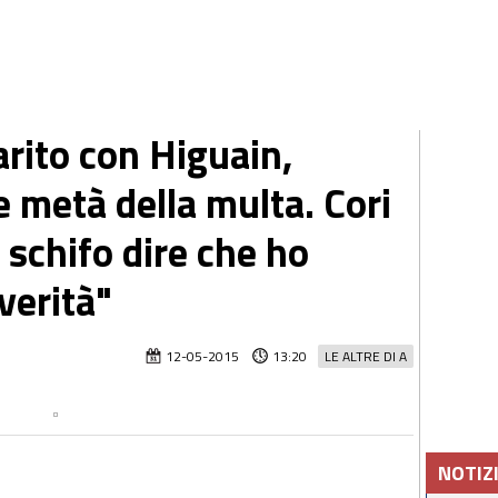
arito con Higuain,
 metà della multa. Cori
 schifo dire che ho
verità"
12-05-2015
13:20
LE ALTRE DI A
NOTIZ