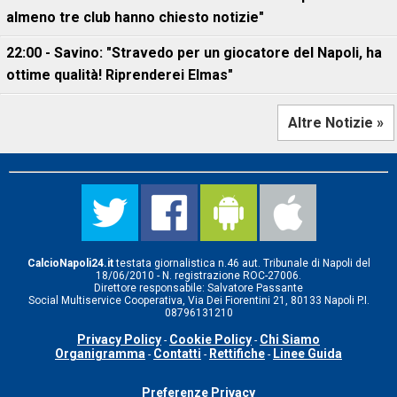
almeno tre club hanno chiesto notizie"
22:00 - Savino: "Stravedo per un giocatore del Napoli, ha
ottime qualità! Riprenderei Elmas"
Altre Notizie »
CalcioNapoli24.it
testata giornalistica n.46 aut. Tribunale di Napoli del
18/06/2010 - N. registrazione ROC-27006.
Direttore responsabile: Salvatore Passante
Social Multiservice Cooperativa, Via Dei Fiorentini 21, 80133 Napoli P.I.
08796131210
Privacy Policy
Cookie Policy
Chi Siamo
-
-
Organigramma
Contatti
Rettifiche
Linee Guida
-
-
-
Preferenze Privacy