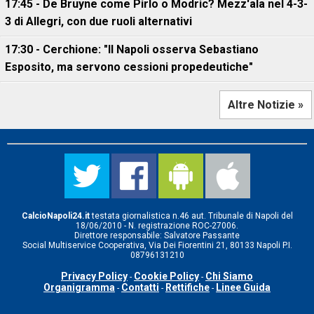
17:45 - De Bruyne come Pirlo o Modric? Mezz'ala nel 4-3-
3 di Allegri, con due ruoli alternativi
17:30 - Cerchione: "Il Napoli osserva Sebastiano
Esposito, ma servono cessioni propedeutiche"
Altre Notizie »
CalcioNapoli24.it
testata giornalistica n.46 aut. Tribunale di Napoli del
18/06/2010 - N. registrazione ROC-27006.
Direttore responsabile: Salvatore Passante
Social Multiservice Cooperativa, Via Dei Fiorentini 21, 80133 Napoli P.I.
08796131210
Privacy Policy
Cookie Policy
Chi Siamo
-
-
Organigramma
Contatti
Rettifiche
Linee Guida
-
-
-