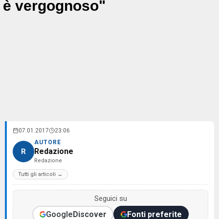
è vergognoso"
07.01.2017
23:06
AUTORE
Redazione
R
Redazione
Tutti gli articoli →
Seguici su
Google
Discover
Fonti preferite