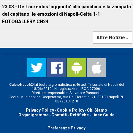
23:03 - De Laurentiis 'aggiunto' alla panchina e la zampata
del capitano: le emozioni di Napoli-Celta 1-1 |
FOTOGALLERY CN24
Altre Notizie »
CalcioNapoli24.it
testata giornalistica n.46 aut. Tribunale di Napoli del
18/06/2010 - N. registrazione ROC-27006.
Direttore responsabile: Salvatore Passante
Social Multiservice Cooperativa, Via Dei Fiorentini 21, 80133 Napoli P.I.
08796131210
Privacy Policy
Cookie Policy
Chi Siamo
-
-
Organigramma
Contatti
Rettifiche
Linee Guida
-
-
-
Preferenze Privacy