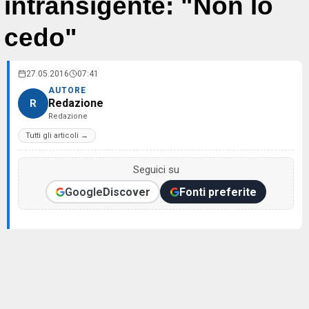
intransigente: "Non lo
cedo"
27.05.2016
07:41
AUTORE
Redazione
R
Redazione
Tutti gli articoli →
Seguici su
Google
Discover
Fonti preferite