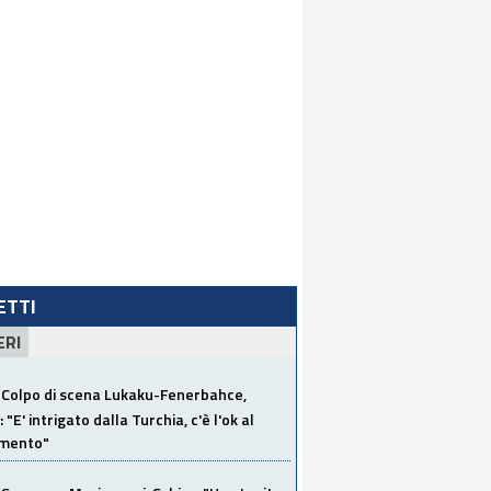
LETTI
ERI
Colpo di scena Lukaku-Fenerbahce,
"E' intrigato dalla Turchia, c'è l'ok al
imento"