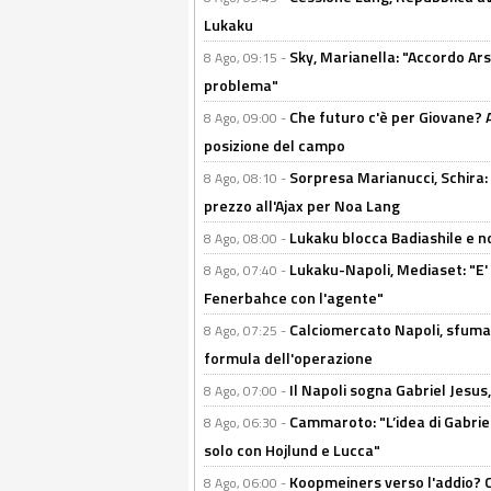
Lukaku
Sky, Marianella: "Accordo Ars
8 Ago, 09:15 -
problema"
Che futuro c'è per Giovane? Al
8 Ago, 09:00 -
posizione del campo
Sorpresa Marianucci, Schira: "
8 Ago, 08:10 -
prezzo all'Ajax per Noa Lang
Lukaku blocca Badiashile e no
8 Ago, 08:00 -
Lukaku-Napoli, Mediaset: "E' f
8 Ago, 07:40 -
Fenerbahce con l'agente"
Calciomercato Napoli, sfuma 
8 Ago, 07:25 -
formula dell'operazione
Il Napoli sogna Gabriel Jesu
8 Ago, 07:00 -
Cammaroto: "L’idea di Gabrie
8 Ago, 06:30 -
solo con Hojlund e Lucca"
Koopmeiners verso l'addio? C'è
8 Ago, 06:00 -