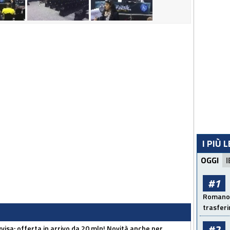
I PIÙ 
OGGI
I
#1
Romano: 
trasfer
#2
isa: offerta in arrivo da 20 mln! Novità anche per