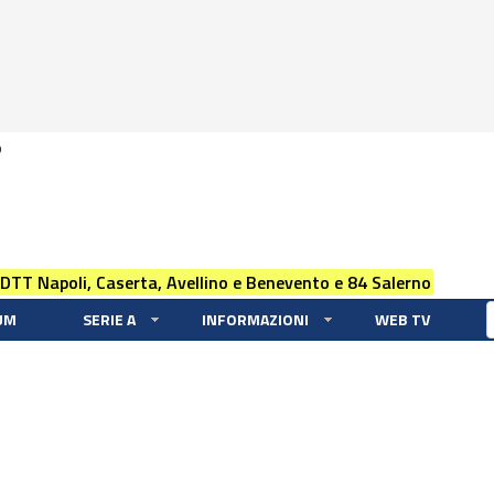
0
 DTT Napoli, Caserta, Avellino e Benevento e 84 Salerno
UM
SERIE A
INFORMAZIONI
WEB TV