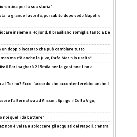
orentina per la sua storia"
sta la grande favorita, poi subito dopo vedo Napoli e
iocare insieme a Hojlund. Il brasiliano somiglia tanto a De
'è un doppio incastro che può cambiare tutto
as ma c'è anche la Juve, Rafa Marin in uscita"
: il Bari pagherà 215mila per la gestione fino a
o al Torino? Ecco l'accordo che accontenterebbe anche il
re l’alternativa ad Alisson. Spinge il Celta Vigo,
o noi quelli da battere"
z non è valsa a sbloccare gli acquisti del Napoli: c'entra