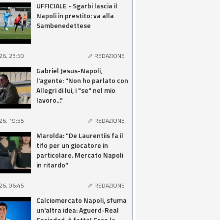
UFFICIALE - Sgarbi lascia il
Napoli in prestito: va alla
Sambenedettese
26, 23:50
REDAZIONE
Gabriel Jesus-Napoli,
l'agente: "Non ho parlato con
Allegri di lui, i "se" nel mio
lavoro..."
26, 19:55
REDAZIONE
Marolda: "De Laurentiis fa il
tifo per un giocatore in
particolare. Mercato Napoli
in ritardo"
26, 06:45
REDAZIONE
Calciomercato Napoli, sfuma
un'altra idea: Aguerd-Real
Sociedad, è fatta! Ecco la