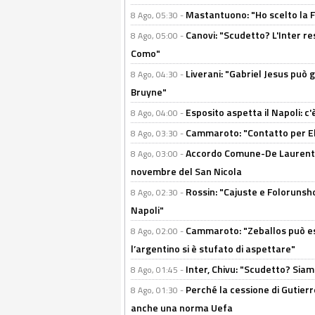
Mastantuono: "Ho scelto la Fi
8 Ago, 05:30 -
Canovi: "Scudetto? L'Inter re
8 Ago, 05:00 -
Como"
Liverani: "Gabriel Jesus può g
8 Ago, 04:30 -
Bruyne"
Esposito aspetta il Napoli: c
8 Ago, 04:00 -
Cammaroto: "Contatto per Elm
8 Ago, 03:30 -
Accordo Comune-De Laurentiis
8 Ago, 03:00 -
novembre del San Nicola
Rossin: "Cajuste e Folorunsh
8 Ago, 02:30 -
Napoli"
Cammaroto: "Zeballos può esse
8 Ago, 02:00 -
l’argentino si è stufato di aspettare"
Inter, Chivu: "Scudetto? Siam
8 Ago, 01:45 -
Perché la cessione di Gutierre
8 Ago, 01:30 -
anche una norma Uefa