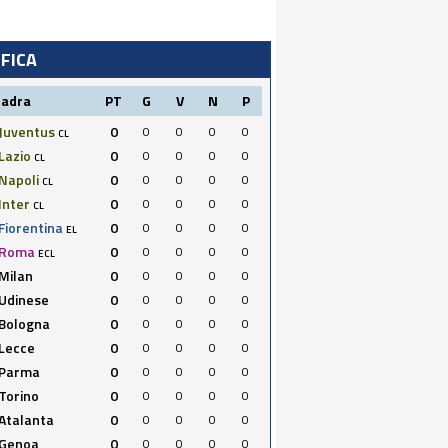
IFICA
uadra
PT
G
V
N
P
Juventus
0
0
0
0
0
CL
Lazio
0
0
0
0
0
CL
Napoli
0
0
0
0
0
CL
Inter
0
0
0
0
0
CL
Fiorentina
0
0
0
0
0
EL
Roma
0
0
0
0
0
ECL
Milan
0
0
0
0
0
Udinese
0
0
0
0
0
Bologna
0
0
0
0
0
Lecce
0
0
0
0
0
Parma
0
0
0
0
0
Torino
0
0
0
0
0
Atalanta
0
0
0
0
0
Genoa
0
0
0
0
0