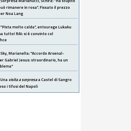
Sorpresa Marianucci, Schira: "Ha stupito
 può rimanere in rosa". Fissato il prezzo
 per Noa Lang
"Pista molto calda", entourage Lukaku
 tutto! RAI: si è convinto col
ahce
Sky, Marianella: "Accordo Arsenal-
er Gabriel Jesus: straordinario, ha un
oblema"
Una
visita a sorpresa
a Castel di Sangro
so i tifosi del Napoli