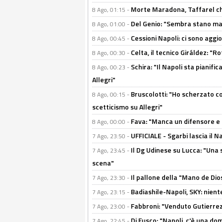
Morte Maradona, Taffarel cho
8 Ago, 01:15 -
Del Genio: "Sembra stano ma è 
8 Ago, 01:00 -
Cessioni Napoli: ci sono agg
8 Ago, 00:45 -
Celta, il tecnico Giráldez: "
8 Ago, 00:30 -
Schira: "Il Napoli sta pianifi
8 Ago, 00:23 -
Allegri"
Bruscolotti: "Ho scherzato co
8 Ago, 00:15 -
scetticismo su Allegri"
Fava: "Manca un difensore e u
8 Ago, 00:00 -
UFFICIALE - Sgarbi lascia il 
7 Ago, 23:50 -
Il Dg Udinese su Lucca: "Una 
7 Ago, 23:45 -
scena"
Il pallone della "Mano de Dio
7 Ago, 23:30 -
Badiashile-Napoli, SKY: niente
7 Ago, 23:15 -
Fabbroni: "Venduto Gutierrez
7 Ago, 23:00 -
Di Fusco: "Napoli, c'è una d
7 Ago, 22:45 -