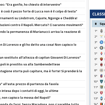
c: "Era gonfio, ho chiesto di intervenire"
così: il pezzo forte di Lucca non è il colpo di testa"
CLASS
iornamenti su Lindstrom, Cajuste, Ngonge e Cheddira!
#
Sq
Rotazioni contro il Napoli. Mercato? Ci saranno movimenti"
1º
cando la permanenza di Marianucci: arriva la reazione di
2º
3º
n Di Lorenzo e gli ho detto una cosa! Non capisco lo
4º
5º
n sostituto all’altezza di capitan Giovanni Di Lorenzo"
6º
Napoli in prestito: va alla Sambenedettese
7º
8º
stagione storta può capitare, ma è forte! Si prenderà la
9º
10º
s" all'asta: prezzo di partenza da favola
11º
 intesa dopo i contatti di oggi, le ultime
12º
, non capisco la mossa del Napoli"
13º
omanda da farsi. Senza Maradona, non ci sarebbe tutto
14º