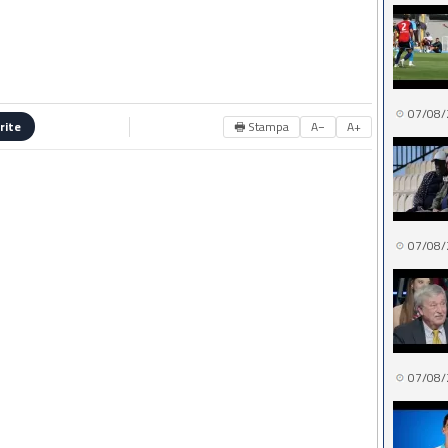
07/08/
🖶 Stampa
A−
A+
rite
07/08/
07/08/