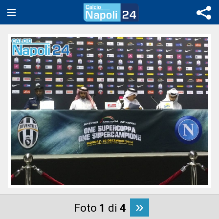
»
Foto
1
di
4