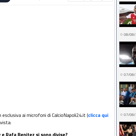
08/08/
07/08/
esclusiva ai microfoni di CalcioNapoli24.it (
clicca qui
07/08/
rvista:
e Rafa Benitez si sono divise?