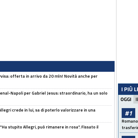
isa: offerta in arrivo da 20 mln! Novità anche per
I PIÙ 
enal-Napoli per Gabriel Jesus: straordinario, ha un solo
OGGI
I
legri crede in lui, sa di poterlo valorizzare in una
#1
Romano: 
Ha stupito Allegri, può rimanere in rosa". Fissato il
trasfer