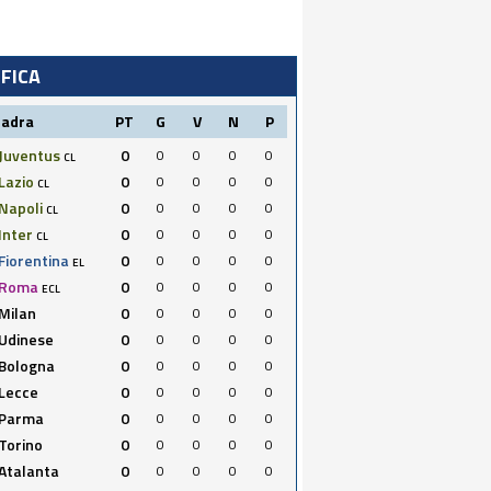
IFICA
uadra
PT
G
V
N
P
Juventus
0
0
0
0
0
CL
Lazio
0
0
0
0
0
CL
Napoli
0
0
0
0
0
CL
Inter
0
0
0
0
0
CL
Fiorentina
0
0
0
0
0
EL
Roma
0
0
0
0
0
ECL
Milan
0
0
0
0
0
Udinese
0
0
0
0
0
Bologna
0
0
0
0
0
Lecce
0
0
0
0
0
Parma
0
0
0
0
0
Torino
0
0
0
0
0
Atalanta
0
0
0
0
0