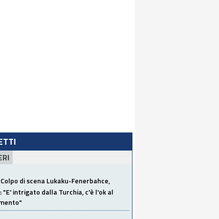
LETTI
ERI
Colpo di scena Lukaku-Fenerbahce,
"E' intrigato dalla Turchia, c'è l'ok al
imento"