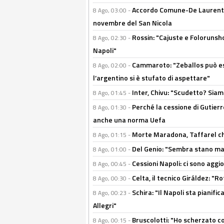
Accordo Comune-De Laurentiis
8 Ago, 03:00 -
novembre del San Nicola
Rossin: "Cajuste e Folorunsh
8 Ago, 02:30 -
Napoli"
Cammaroto: "Zeballos può esse
8 Ago, 02:00 -
l’argentino si è stufato di aspettare"
Inter, Chivu: "Scudetto? Siam
8 Ago, 01:45 -
Perché la cessione di Gutierre
8 Ago, 01:30 -
anche una norma Uefa
Morte Maradona, Taffarel cho
8 Ago, 01:15 -
Del Genio: "Sembra stano ma è 
8 Ago, 01:00 -
Cessioni Napoli: ci sono agg
8 Ago, 00:45 -
Celta, il tecnico Giráldez: "
8 Ago, 00:30 -
Schira: "Il Napoli sta pianifi
8 Ago, 00:23 -
Allegri"
Bruscolotti: "Ho scherzato co
8 Ago, 00:15 -