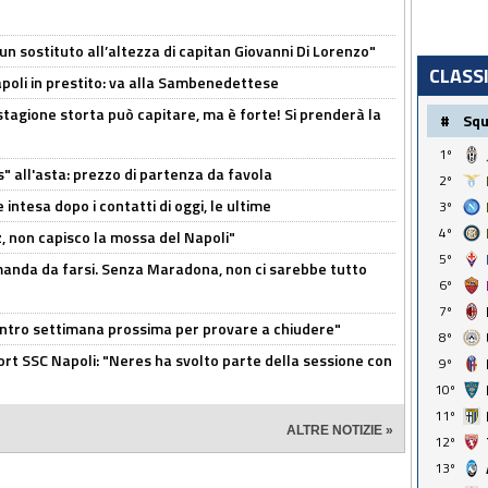
n sostituto all’altezza di capitan Giovanni Di Lorenzo"
CLASS
Napoli in prestito: va alla Sambenedettese
stagione storta può capitare, ma è forte! Si prenderà la
#
Sq
1º
s" all'asta: prezzo di partenza da favola
2º
 intesa dopo i contatti di oggi, le ultime
3º
4º
, non capisco la mossa del Napoli"
5º
omanda da farsi. Senza Maradona, non ci sarebbe tutto
6º
7º
contro settimana prossima per provare a chiudere"
8º
port SSC Napoli: "Neres ha svolto parte della sessione con
9º
10º
11º
ALTRE NOTIZIE »
12º
13º