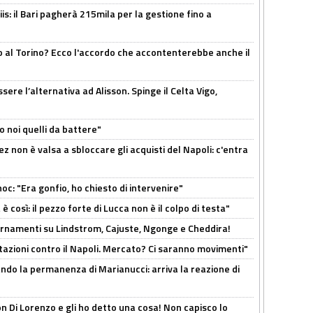
: il Bari pagherà 215mila per la gestione fino a
o al Torino? Ecco l'accordo che accontenterebbe anche il
re l’alternativa ad Alisson. Spinge il Celta Vigo,
o noi quelli da battere"
z non è valsa a sbloccare gli acquisti del Napoli: c'entra
c: "Era gonfio, ho chiesto di intervenire"
così: il pezzo forte di Lucca non è il colpo di testa"
iornamenti su Lindstrom, Cajuste, Ngonge e Cheddira!
Rotazioni contro il Napoli. Mercato? Ci saranno movimenti"
cando la permanenza di Marianucci: arriva la reazione di
n Di Lorenzo e gli ho detto una cosa! Non capisco lo