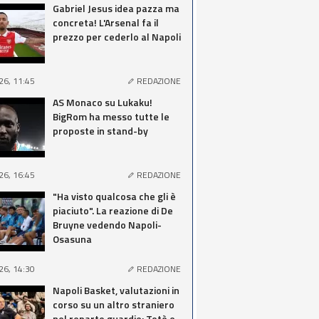
Gabriel Jesus idea pazza ma
concreta! L'Arsenal fa il
prezzo per cederlo al Napoli
26, 11:45
REDAZIONE
AS Monaco su Lukaku!
BigRom ha messo tutte le
proposte in stand-by
26, 16:45
REDAZIONE
"Ha visto qualcosa che gli è
piaciuto". La reazione di De
Bruyne vedendo Napoli-
Osasuna
26, 14:30
REDAZIONE
Napoli Basket, valutazioni in
corso su un altro straniero
nel reparto guardie: Totè e