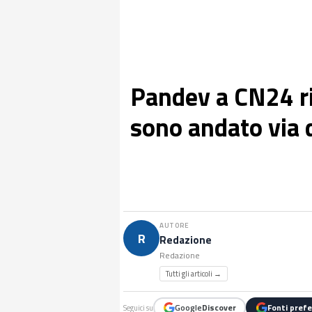
Pandev a CN24 ri
sono andato via 
AUTORE
R
Redazione
Redazione
Tutti gli articoli →
Google
Discover
Fonti prefe
Seguici su