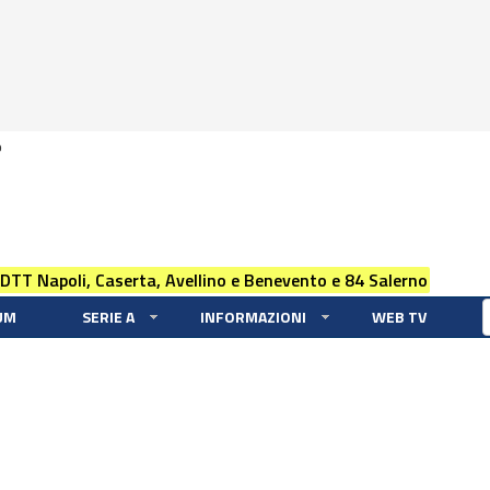
0
 DTT Napoli, Caserta, Avellino e Benevento e 84 Salerno
UM
SERIE A
INFORMAZIONI
WEB TV