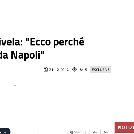
vela: "Ecco perché
da Napoli"
21-12-2014
18:15
ESCLUSIVE
NOTIZ
🖶 Stampa
A−
A+
rite