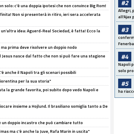
#2
n solo: c'è una doppia ipotesi che non convince Big Rom!
Allegri,
inita! Non si presenterà in ritiro, ieri sera accelerata
all'Ajax
#3
un'altra idea: Aguerd-Real Sociedad, è fatta! Ecco la
conferma
Fenerb
s, ma prima deve risolvere un doppio nodo
#4
l Jesus nasce dal fatto che non si può fare una stagione
Napoli p
solo pr
 anche il Napoli tra gli scenari possibili
orentina per la sua storia"
#5
sta la grande favorita, poi subito dopo vedo Napoli e
ha riacce
iocare insieme a Hojlund. Il brasiliano somiglia tanto a De
'è un doppio incastro che può cambiare tutto
as ma c'è anche la Juve, Rafa Marin in uscita"