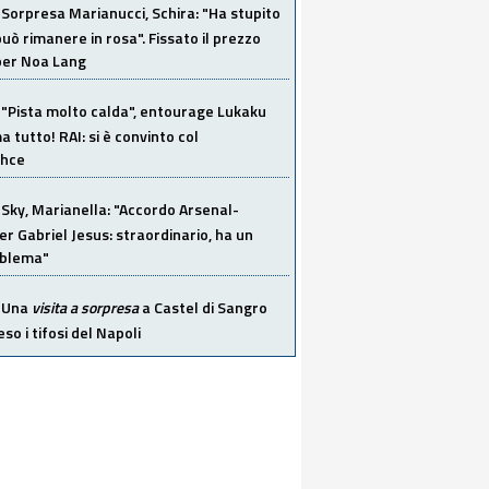
Sorpresa Marianucci, Schira: "Ha stupito
 può rimanere in rosa". Fissato il prezzo
 per Noa Lang
"Pista molto calda", entourage Lukaku
 tutto! RAI: si è convinto col
ahce
Sky, Marianella: "Accordo Arsenal-
er Gabriel Jesus: straordinario, ha un
oblema"
Una
visita a sorpresa
a Castel di Sangro
so i tifosi del Napoli