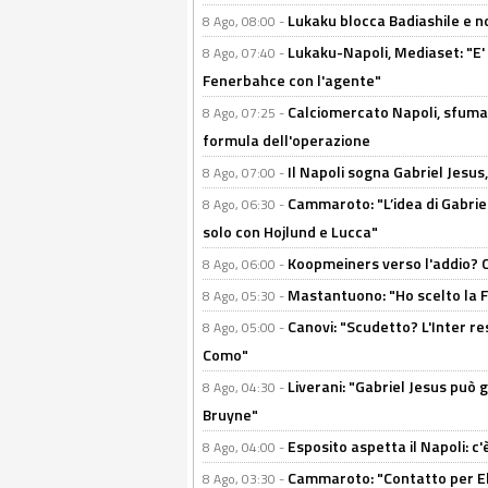
Lukaku blocca Badiashile e no
8 Ago, 08:00 -
Lukaku-Napoli, Mediaset: "E' f
8 Ago, 07:40 -
Fenerbahce con l'agente"
Calciomercato Napoli, sfuma 
8 Ago, 07:25 -
formula dell'operazione
Il Napoli sogna Gabriel Jesu
8 Ago, 07:00 -
Cammaroto: "L’idea di Gabrie
8 Ago, 06:30 -
solo con Hojlund e Lucca"
Koopmeiners verso l'addio? C'è
8 Ago, 06:00 -
Mastantuono: "Ho scelto la Fi
8 Ago, 05:30 -
Canovi: "Scudetto? L'Inter re
8 Ago, 05:00 -
Como"
Liverani: "Gabriel Jesus può g
8 Ago, 04:30 -
Bruyne"
Esposito aspetta il Napoli: c
8 Ago, 04:00 -
Cammaroto: "Contatto per Elm
8 Ago, 03:30 -