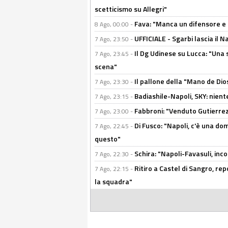
scetticismo su Allegri"
Fava: "Manca un difensore e u
8 Ago, 00:00 -
UFFICIALE - Sgarbi lascia il 
7 Ago, 23:50 -
Il Dg Udinese su Lucca: "Una 
7 Ago, 23:45 -
scena"
Il pallone della "Mano de Dio
7 Ago, 23:30 -
Badiashile-Napoli, SKY: niente
7 Ago, 23:15 -
Fabbroni: "Venduto Gutierrez
7 Ago, 23:00 -
Di Fusco: "Napoli, c'è una d
7 Ago, 22:45 -
questo"
Schira: "Napoli-Favasuli, in
7 Ago, 22:30 -
Ritiro a Castel di Sangro, re
7 Ago, 22:15 -
la squadra"