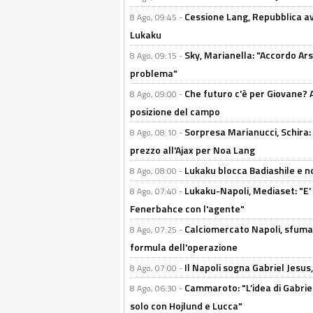
Cessione Lang, Repubblica avv
8 Ago, 09:45 -
Lukaku
Sky, Marianella: "Accordo Ars
8 Ago, 09:15 -
problema"
Che futuro c'è per Giovane? Al
8 Ago, 09:00 -
posizione del campo
Sorpresa Marianucci, Schira: "
8 Ago, 08:10 -
prezzo all'Ajax per Noa Lang
Lukaku blocca Badiashile e no
8 Ago, 08:00 -
Lukaku-Napoli, Mediaset: "E' f
8 Ago, 07:40 -
Fenerbahce con l'agente"
Calciomercato Napoli, sfuma 
8 Ago, 07:25 -
formula dell'operazione
Il Napoli sogna Gabriel Jesu
8 Ago, 07:00 -
Cammaroto: "L’idea di Gabrie
8 Ago, 06:30 -
solo con Hojlund e Lucca"