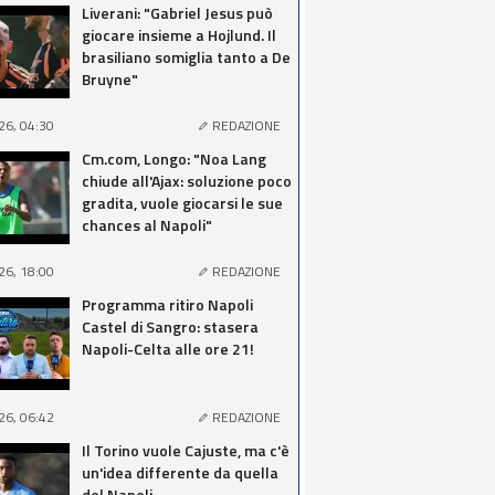
Liverani: "Gabriel Jesus può
giocare insieme a Hojlund. Il
brasiliano somiglia tanto a De
Bruyne"
26, 04:30
REDAZIONE
Cm.com, Longo: "Noa Lang
chiude all'Ajax: soluzione poco
gradita, vuole giocarsi le sue
chances al Napoli"
26, 18:00
REDAZIONE
Programma ritiro Napoli
Castel di Sangro: stasera
Napoli-Celta alle ore 21!
26, 06:42
REDAZIONE
Il Torino vuole Cajuste, ma c'è
un'idea differente da quella
del Napoli