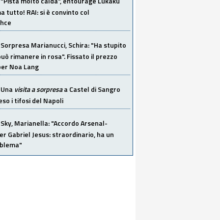
"Pista molto calda", entourage Lukaku
 tutto! RAI: si è convinto col
ahce
Sorpresa Marianucci, Schira: "Ha stupito
 può rimanere in rosa". Fissato il prezzo
 per Noa Lang
Una
visita a sorpresa
a Castel di Sangro
so i tifosi del Napoli
Sky, Marianella: "Accordo Arsenal-
er Gabriel Jesus: straordinario, ha un
oblema"