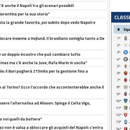
 anche il Napoli tra gli scenari possibili
orentina per la sua storia"
CLASS
sta la grande favorita, poi subito dopo vedo Napoli e
#
Sq
iocare insieme a Hojlund. Il brasiliano somiglia tanto a De
1º
2º
3º
'è un doppio incastro che può cambiare tutto
4º
as ma c'è anche la Juve, Rafa Marin in uscita"
5º
: il Bari pagherà 215mila per la gestione fino a
6º
7º
o al Torino? Ecco l'accordo che accontenterebbe anche il
8º
9º
10º
re l’alternativa ad Alisson. Spinge il Celta Vigo,
11º
12º
o noi quelli da battere"
13º
z non è valsa a sbloccare gli acquisti del Napoli: c'entra
14º