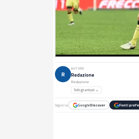
AUTORE
R
Redazione
Redazione
Tutti gli articoli →
Google
Discover
Fonti prefe
Seguici su