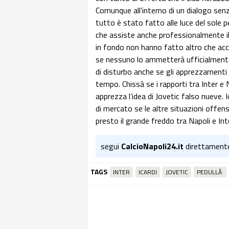
Comunque all’interno di un dialogo senz
tutto è stato fatto alle luce del sole 
che assiste anche professionalmente il
in fondo non hanno fatto altro che accel
se nessuno lo ammetterà ufficialmente
di disturbo anche se gli apprezzamenti 
tempo. Chissà se i rapporti tra Inter e 
apprezza l’idea di Jovetic falso nueve. 
di mercato se le altre situazioni offen
presto il grande freddo tra Napoli e In
segui
CalcioNapoli24.it
direttament
TAGS
INTER
ICARDI
JOVETIC
PEDULLÃ