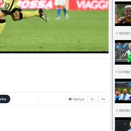
08/08/
07/08/
🖶 Stampa
A−
A+
rite
08/08/