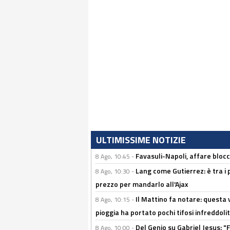
ULTIMISSIME NOTIZIE
Favasuli-Napoli, affare bloc
8 Ago, 10:45 -
Lang come Gutierrez: è tra i p
8 Ago, 10:30 -
prezzo per mandarlo all'Ajax
Il Mattino fa notare: questa v
8 Ago, 10:15 -
pioggia ha portato pochi tifosi infreddolit
Del Genio su Gabriel Jesus: "F
8 Ago, 10:00 -