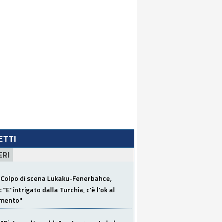
LETTI
ERI
Colpo di scena Lukaku-Fenerbahce,
"E' intrigato dalla Turchia, c'è l'ok al
imento"