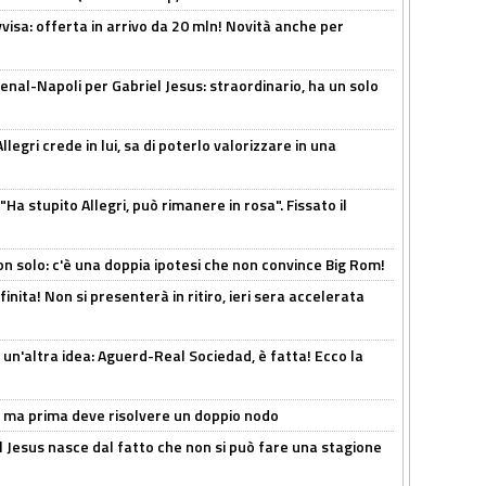
isa: offerta in arrivo da 20 mln! Novità anche per
enal-Napoli per Gabriel Jesus: straordinario, ha un solo
legri crede in lui, sa di poterlo valorizzare in una
Ha stupito Allegri, può rimanere in rosa". Fissato il
n solo: c'è una doppia ipotesi che non convince Big Rom!
inita! Non si presenterà in ritiro, ieri sera accelerata
un'altra idea: Aguerd-Real Sociedad, è fatta! Ecco la
s, ma prima deve risolvere un doppio nodo
l Jesus nasce dal fatto che non si può fare una stagione