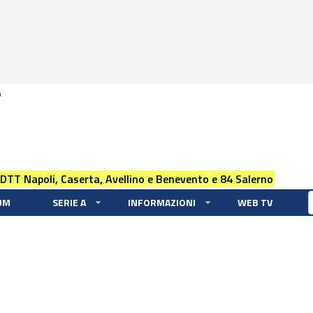
0
 DTT Napoli, Caserta, Avellino e Benevento e 84 Salerno
UM
SERIE A
INFORMAZIONI
WEB TV