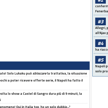
conferma
Fenerb
#3
Allegri,
all'Ajax
#4
ha riacce
#5
Napoli p
solo pr
cato! Solo Lukaku può
sbloccare
la trattativa, la situazione
ochi a poter ricevere offerte serie, il Napoli ha fatto il
olta lo show a Castel di Sangro dura più di 9 minuti, la
i
enomeno! Qui in Italia top, ho un solo dubbio..."