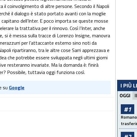
a il coinvolgimento di altre persone. Secondo il Napoli
perché il dialogo è stato portato avanti con la moglie
 capitano dell’Inter. E poco importa se queste mosse
erare la trattativa per il rinnovo. Così l’Inter, anche
, si è messa sulla tracce di Lorenzo Insigne, manovra
nerazzurri per l’attaccante esterno sino noti da
Napoli ripartiranno, tra le altre cose Sarri apprezzava e
Idea che potrebbe essere sviluppata negli ultimi giorni
sive resteranno invariate. Ma la domanda è: finirà
ter? Possibile, tuttavia oggi funziona così.
I PIÙ 
e su
Google
OGGI
I
#1
Romano: 
trasfer
#2