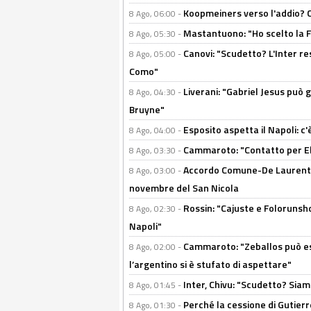
Koopmeiners verso l'addio? C'è
8 Ago, 06:00 -
Mastantuono: "Ho scelto la Fi
8 Ago, 05:30 -
Canovi: "Scudetto? L'Inter re
8 Ago, 05:00 -
Como"
Liverani: "Gabriel Jesus può g
8 Ago, 04:30 -
Bruyne"
Esposito aspetta il Napoli: c
8 Ago, 04:00 -
Cammaroto: "Contatto per Elm
8 Ago, 03:30 -
Accordo Comune-De Laurentiis
8 Ago, 03:00 -
novembre del San Nicola
Rossin: "Cajuste e Folorunsh
8 Ago, 02:30 -
Napoli"
Cammaroto: "Zeballos può esse
8 Ago, 02:00 -
l’argentino si è stufato di aspettare"
Inter, Chivu: "Scudetto? Siam
8 Ago, 01:45 -
Perché la cessione di Gutierre
8 Ago, 01:30 -