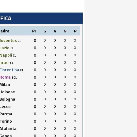
IFICA
uadra
PT
G
V
N
P
Juventus
0
0
0
0
0
CL
Lazio
0
0
0
0
0
CL
Napoli
0
0
0
0
0
CL
Inter
0
0
0
0
0
CL
Fiorentina
0
0
0
0
0
EL
Roma
0
0
0
0
0
ECL
Milan
0
0
0
0
0
Udinese
0
0
0
0
0
Bologna
0
0
0
0
0
Lecce
0
0
0
0
0
Parma
0
0
0
0
0
Torino
0
0
0
0
0
Atalanta
0
0
0
0
0
Genoa
0
0
0
0
0