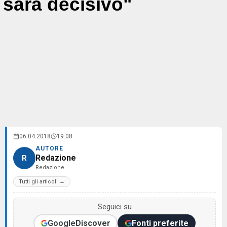
sarà decisivo"
06.04.2018
19:08
AUTORE
Redazione
R
Redazione
Tutti gli articoli →
Seguici su
Google
Discover
Fonti preferite