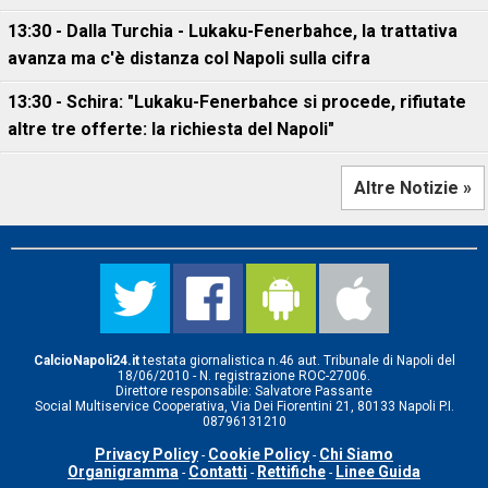
13:30 - Dalla Turchia - Lukaku-Fenerbahce, la trattativa
avanza ma c'è distanza col Napoli sulla cifra
13:30 - Schira: "Lukaku-Fenerbahce si procede, rifiutate
altre tre offerte: la richiesta del Napoli"
Altre Notizie »
CalcioNapoli24.it
testata giornalistica n.46 aut. Tribunale di Napoli del
18/06/2010 - N. registrazione ROC-27006.
Direttore responsabile: Salvatore Passante
Social Multiservice Cooperativa, Via Dei Fiorentini 21, 80133 Napoli P.I.
08796131210
Privacy Policy
Cookie Policy
Chi Siamo
-
-
Organigramma
Contatti
Rettifiche
Linee Guida
-
-
-