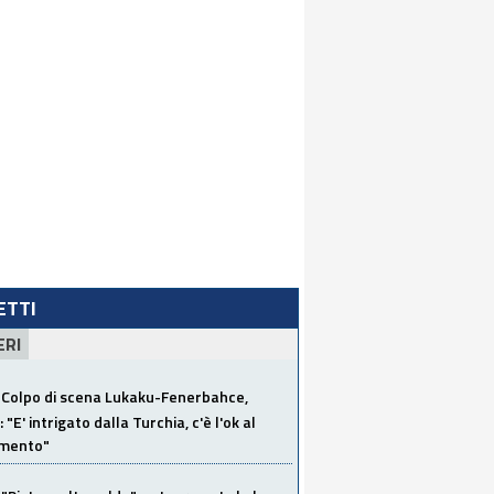
LETTI
ERI
Colpo di scena Lukaku-Fenerbahce,
"E' intrigato dalla Turchia, c'è l'ok al
imento"