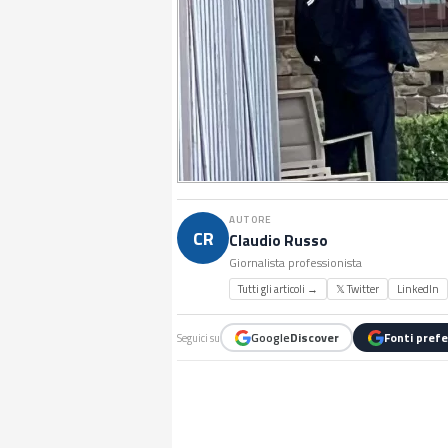
AUTORE
CR
Claudio Russo
Giornalista professionista
Tutti gli articoli →
𝕏 Twitter
LinkedIn
Google
Discover
Fonti prefe
Seguici su