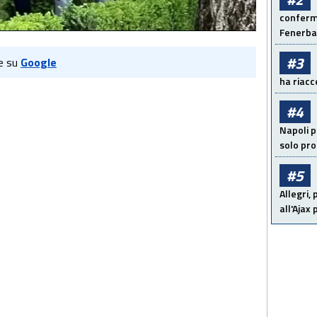
conferma
Fenerb
#3
e su
Google
ha riacce
#4
Napoli p
solo pr
#5
Allegri,
all'Ajax