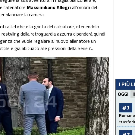
seguire la sua avventura in maglia bianconera e,
e l'allenatore
Massimiliano Allegri
all'ombra del
 rilanciare la carriera.
ti atletiche e la grinta del calciatore, ritenendolo
l restyling della retroguardia azzurra dipenderà quindi
rigenza che vuole regalare al nuovo allenatore un
ttile e già abituato alle pressioni della Serie A.
I PIÙ 
OGGI
I
#1
Romano: 
trasfer
#2