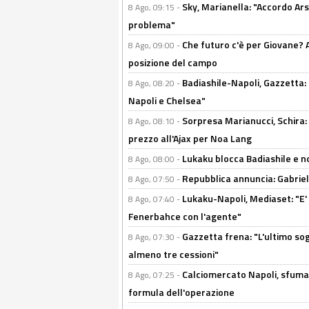
Sky, Marianella: "Accordo Ars
8 Ago, 09:15 -
problema"
Che futuro c'è per Giovane? Al
8 Ago, 09:00 -
posizione del campo
Badiashile-Napoli, Gazzetta: 
8 Ago, 08:20 -
Napoli e Chelsea"
Sorpresa Marianucci, Schira: "
8 Ago, 08:10 -
prezzo all'Ajax per Noa Lang
Lukaku blocca Badiashile e no
8 Ago, 08:00 -
Repubblica annuncia: Gabriel 
8 Ago, 07:50 -
Lukaku-Napoli, Mediaset: "E' f
8 Ago, 07:40 -
Fenerbahce con l'agente"
Gazzetta frena: "L'ultimo sog
8 Ago, 07:30 -
almeno tre cessioni"
Calciomercato Napoli, sfuma 
8 Ago, 07:25 -
formula dell'operazione