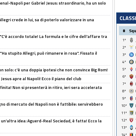
enal-Napoli per Gabriel Jesus: straordinario, ha un solo
CLASS
legri crede in lui, sa di poterlo valorizzare in una
#
Sq
"C'è accordo totale! La formula e le cifre dell'affare tra
1º
2º
Ha stupito Allegri, può rimanere in rosa". Fissato il
3º
4º
5º
n solo: c'è una doppia ipotesi che non convince Big Rom!
6º
Jesus apre al Napoli! Ecco il piano del club
7º
inita! Non si presenterà in ritiro, ieri sera accelerata
8º
9º
no di mercato del Napoli non è fattibile: servirebbero
10º
11º
12º
un'altra idea: Aguerd-Real Sociedad, è fatta! Ecco la
13º
14º