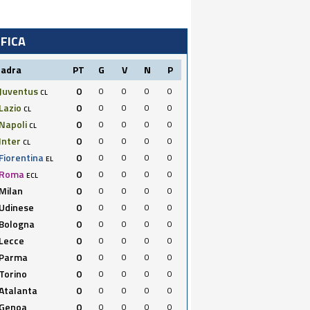
IFICA
uadra
PT
G
V
N
P
Juventus
0
0
0
0
0
CL
Lazio
0
0
0
0
0
CL
Napoli
0
0
0
0
0
CL
Inter
0
0
0
0
0
CL
Fiorentina
0
0
0
0
0
EL
Roma
0
0
0
0
0
ECL
Milan
0
0
0
0
0
Udinese
0
0
0
0
0
Bologna
0
0
0
0
0
Lecce
0
0
0
0
0
Parma
0
0
0
0
0
Torino
0
0
0
0
0
Atalanta
0
0
0
0
0
Genoa
0
0
0
0
0