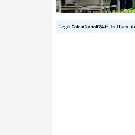
segui
CalcioNapoli24.it
direttament