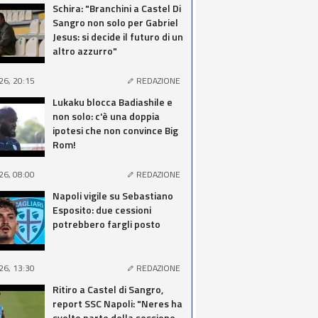
Schira: "Branchini a Castel Di
Sangro non solo per Gabriel
Jesus: si decide il futuro di un
altro azzurro"
26, 20:15
REDAZIONE
Lukaku blocca Badiashile e
non solo: c'è una doppia
ipotesi che non convince Big
Rom!
26, 08:00
REDAZIONE
Napoli vigile su Sebastiano
Esposito: due cessioni
potrebbero fargli posto
26, 13:30
REDAZIONE
Ritiro a Castel di Sangro,
report SSC Napoli: "Neres ha
svolto parte della sessione