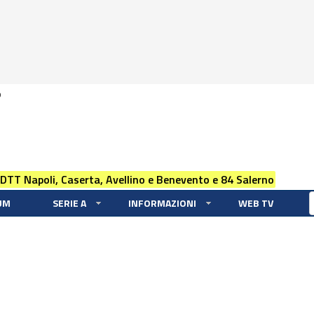
0
 DTT Napoli, Caserta, Avellino e Benevento e 84 Salerno
UM
SERIE A
INFORMAZIONI
WEB TV