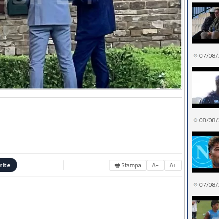
07/08/
08/08/
🖶 Stampa
A−
A+
rite
07/08/