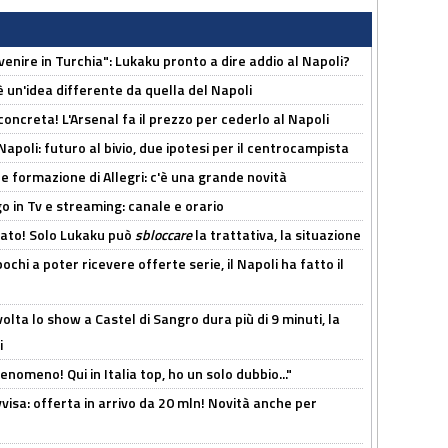
venire in Turchia": Lukaku pronto a dire addio al Napoli?
'è un'idea differente da quella del Napoli
oncreta! L'Arsenal fa il prezzo per cederlo al Napoli
Napoli: futuro al bivio, due ipotesi per il centrocampista
le formazione di Allegri: c'è una grande novità
o in Tv e streaming: canale e orario
cato! Solo Lukaku può
sbloccare
la trattativa, la situazione
ochi a poter ricevere offerte serie, il Napoli ha fatto il
olta lo show a Castel di Sangro dura più di 9 minuti, la
i
enomeno! Qui in Italia top, ho un solo dubbio..."
isa: offerta in arrivo da 20 mln! Novità anche per