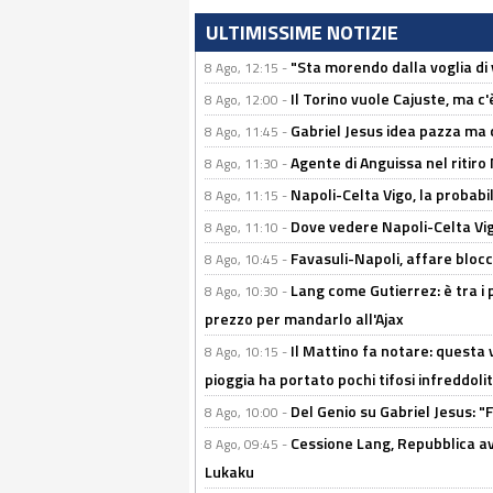
ULTIMISSIME NOTIZIE
"Sta morendo dalla voglia di 
8 Ago, 12:15 -
Il Torino vuole Cajuste, ma c
8 Ago, 12:00 -
Gabriel Jesus idea pazza ma c
8 Ago, 11:45 -
Agente di Anguissa nel ritiro 
8 Ago, 11:30 -
Napoli-Celta Vigo, la probabi
8 Ago, 11:15 -
Dove vedere Napoli-Celta Vig
8 Ago, 11:10 -
Favasuli-Napoli, affare bloc
8 Ago, 10:45 -
Lang come Gutierrez: è tra i p
8 Ago, 10:30 -
prezzo per mandarlo all'Ajax
Il Mattino fa notare: questa v
8 Ago, 10:15 -
pioggia ha portato pochi tifosi infreddolit
Del Genio su Gabriel Jesus: "F
8 Ago, 10:00 -
Cessione Lang, Repubblica avv
8 Ago, 09:45 -
Lukaku