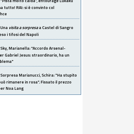
"Pista molto calda", entourage Lukaku
 tutto! RAI: si è convinto col
ahce
Una
visita a sorpresa
a Castel di Sangro
so i tifosi del Napoli
Sky, Marianella: "Accordo Arsenal-
er Gabriel Jesus: straordinario, ha un
oblema"
Sorpresa Marianucci, Schira: "Ha stupito
 può rimanere in rosa". Fissato il prezzo
 per Noa Lang