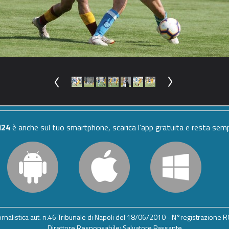
i24
è anche sul tuo smartphone, scarica l'app gratuita e resta se
iornalistica aut. n.46 Tribunale di Napoli del 18/06/2010 - N°registrazione
Direttore Responsabile: Salvatore Passante