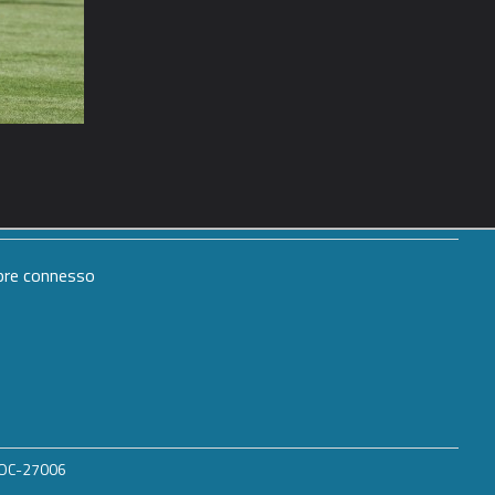
mpre connesso
 ROC-27006