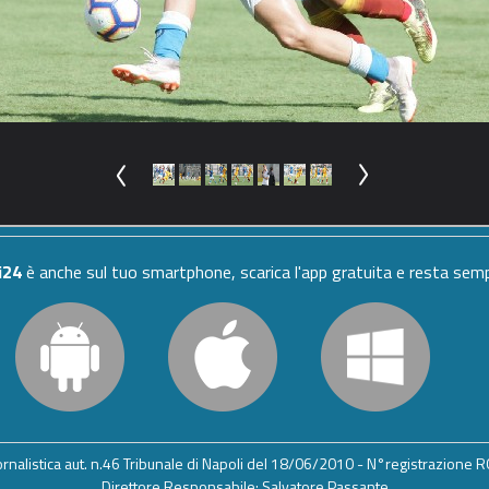
i24
è anche sul tuo smartphone, scarica l'app gratuita e resta se
iornalistica aut. n.46 Tribunale di Napoli del 18/06/2010 - N°registrazione
Direttore Responsabile: Salvatore Passante