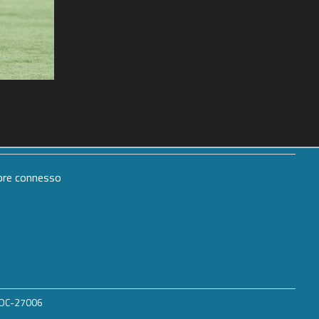
mpre connesso
 ROC-27006