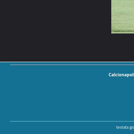
Calcionapol
testata g