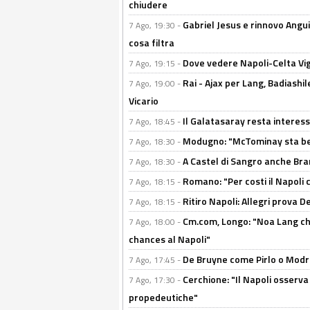
chiudere
Gabriel Jesus e rinnovo Angui
7 Ago, 19:30 -
cosa filtra
Dove vedere Napoli-Celta Vig
7 Ago, 19:15 -
Rai - Ajax per Lang, Badiashil
7 Ago, 19:00 -
Vicario
Il Galatasaray resta interes
7 Ago, 18:45 -
Modugno: "McTominay sta ben
7 Ago, 18:30 -
A Castel di Sangro anche Bran
7 Ago, 18:30 -
Romano: "Per costi il Napoli 
7 Ago, 18:15 -
Ritiro Napoli: Allegri prova 
7 Ago, 18:15 -
Cm.com, Longo: "Noa Lang chiu
7 Ago, 18:00 -
chances al Napoli"
De Bruyne come Pirlo o Modric
7 Ago, 17:45 -
Cerchione: "Il Napoli osserv
7 Ago, 17:30 -
propedeutiche"