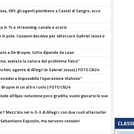
ssa, SKY: gli agenti piombano a Castel di Sangro, ecco
o in Tv e streaming: canale e orario
e in pole. Cessioni decisive per sbloccare Gabriel Jesus e
sato a De Bruyne, tutto dipende da Leao
e, svelata la natura del problema fisico"
chini, agente di Allegri (e Gabriel Jesus) | FOTO CN24
considera impossibile l'operazione Vlahovic"
De Bruyne in un altro ruolo | FOTO CN24
de all'Ajax: soluzione poco gradita, vuole giocarsi le sue
? Mezz'ala nel 4-3-3 di Allegri, con due ruoli alternativi
a Sebastiano Esposito, ma servono cessioni
CLASS