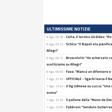
ULTIMISSIME NOTIZIE
Celta, il tecnico Giráldez: "
8 Ago, 00:30 -
Schira: "Il Napoli sta pianifi
8 Ago, 00:23 -
Allegri"
Bruscolotti: "Ho scherzato co
8 Ago, 00:15 -
scetticismo su Allegri"
Fava: "Manca un difensore e u
8 Ago, 00:00 -
UFFICIALE - Sgarbi lascia il 
7 Ago, 23:50 -
Il Dg Udinese su Lucca: "Una 
7 Ago, 23:45 -
scena"
Il pallone della "Mano de Dio
7 Ago, 23:30 -
Fabbroni: "Venduto Gutierrez
7 Ago, 23:00 -