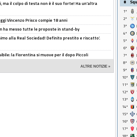
#
Sq
, ma il colpo di testa non è il suo forte! Ha un'altra
1º
2º
ggi Vincenzo Prisco compie 18 anni
3º
 ha messo tutte le proposte in stand-by
4º
imo alla Real Sociedad! Definito prestito e riscatto’.
5º
6º
ibile: la Fiorentina si muove per il dopo Piccoli
7º
8º
ALTRE NOTIZIE »
9º
10º
11º
12º
13º
14º
15º
16º
17º
18º