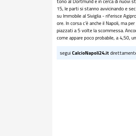
tono al Dortmund e in cerca di nuovi stim
15, le parti si stanno avvicinando e sec
su Immobile al Siviglia - riferisce Agip
ore. In corsa c’è anche il Napoli, ma per
piazzati a 5 volte la scommessa. Ancora
come appare poco probabile, a 4,50, 
segui
CalcioNapoli24.it
direttament