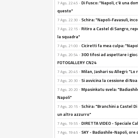
Di Fusco: "Napoli, c'è una d
7 Ago, 22:45 -
questo"
Schira: "Napoli-Favasuli, in
7 Ago, 22:30 -
Ritiro a Castel di Sangro, re
7 Ago, 22:15 -
la squadra"
Ciciretti fa mea culpa: "Napo
7 Ago, 21:00 -
300 tifosi ad aspettare i gioc
7 Ago, 20:54 -
FOTOGALLERY CN24
Milan, Jashari su Allegri: "L
7 Ago, 20:45 -
Si avvicina la cessione di Noa
7 Ago, 20:30 -
Mpasinkatu svela: "Badiashil
7 Ago, 20:20 -
Napoli"
Schira: "Branchini a Castel Di
7 Ago, 20:15 -
un altro azzurro"
DIRETTA VIDEO - Speciale Cal
7 Ago, 19:55 -
SKY - Badiashile-Napoli, ore 
7 Ago, 19:45 -