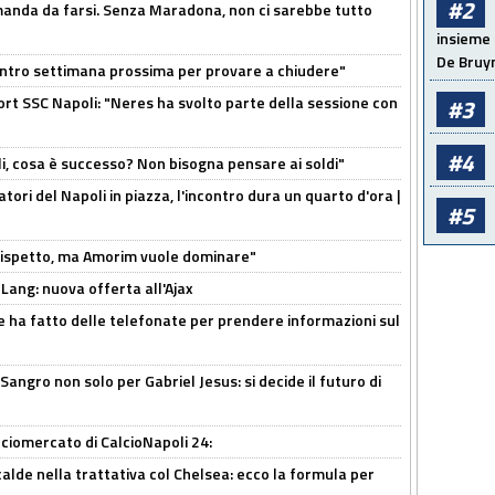
#2
omanda da farsi. Senza Maradona, non ci sarebbe tutto
insieme 
De Bruy
contro settimana prossima per provare a chiudere"
port SSC Napoli: "Neres ha svolto parte della sessione con
#3
#4
li, cosa è successo? Non bisogna pensare ai soldi"
atori del Napoli in piazza, l'incontro dura un quarto d'ora |
#5
o rispetto, ma Amorim vuole dominare"
 Lang: nuova offerta all'Ajax
e ha fatto delle telefonate per prendere informazioni sul
 Sangro non solo per Gabriel Jesus: si decide il futuro di
ciomercato di CalcioNapoli 24:
calde nella trattativa col Chelsea: ecco la formula per