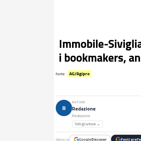
Immobile-Siviglia
i bookmakers, anc
AG/Agipro
fonte :
AUTORE
R
Redazione
Redazione
Tutti gli articoli →
Google
Discover
Fonti prefe
Seguici su