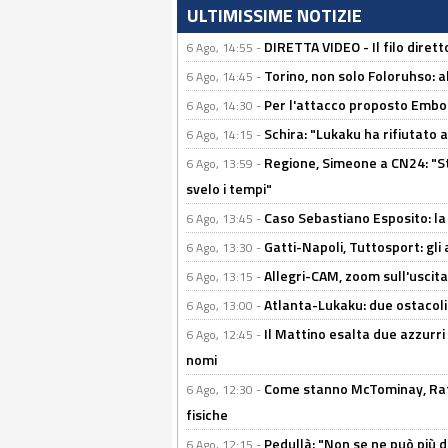
ULTIMISSIME NOTIZIE
DIRETTA VIDEO - Il filo dirett
6 Ago, 14:55 -
Torino, non solo Foloruhso: a
6 Ago, 14:45 -
Per l'attacco proposto Embolo
6 Ago, 14:30 -
Schira: "Lukaku ha rifiutato 
6 Ago, 14:15 -
Regione, Simeone a CN24: "St
6 Ago, 13:59 -
svelo i tempi"
Caso Sebastiano Esposito: la v
6 Ago, 13:45 -
Gatti-Napoli, Tuttosport: gli
6 Ago, 13:30 -
Allegri-CAM, zoom sull'uscit
6 Ago, 13:15 -
Atlanta-Lukaku: due ostacoli
6 Ago, 13:00 -
Il Mattino esalta due azzurri 
6 Ago, 12:45 -
nomi
Come stanno McTominay, Rafa 
6 Ago, 12:30 -
fisiche
Pedullà: "Non se ne può più de
6 Ago, 12:15 -