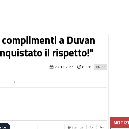
 i complimenti a Duvan
nquistato il rispetto!"
20-12-2014
06:30
BREVI
NOTIZ
🖶 Stampa
A−
A+
rite