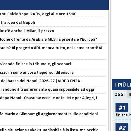
o su CalcioNapoli24 Tv, oggi alle ore 15:00!
ltra idea dal Napoli
: c'è anche il Milan, il prezzo
alcune offerte da Arabia e MLS: la priorità è l'Europa"
adio? Al progetto ADL manca tutto, noi siamo pronti! Vi
icenda finisce in tribunale, gli scenari
 azzurri sono ancora tiepidi sul difensore
a dal basso del Napoli 2026-27 | VIDEO CN24
I PIÙ 
 rendono il trasferimento quasi impossibile ad oggi
OGGI
I
dopo Napoli-Osasuna: ecco le note liete per Allegri, i
#1
Marin e Gilmour: gli aggiornamenti sulle condizioni
finisce i
#2
lla situazione Lukaku. Badiashile è in lista, ma occhio