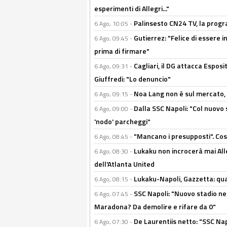
esperimenti di Allegri..."
Palinsesto CN24 TV, la prog
6 Ago, 10:05 -
Gutierrez: "Felice di essere 
6 Ago, 09:45 -
prima di firmare"
Cagliari, il DG attacca Espos
6 Ago, 09:31 -
Giuffredi: "Lo denuncio"
Noa Lang non è sul mercato, Il
6 Ago, 09:15 -
Dalla SSC Napoli: "Col nuovo
6 Ago, 09:00 -
'nodo' parcheggi"
"Mancano i presupposti". Cos
6 Ago, 08:45 -
Lukaku non incrocerà mai Alleg
6 Ago, 08:30 -
dell'Atlanta United
Lukaku-Napoli, Gazzetta: qu
6 Ago, 08:15 -
SSC Napoli: "Nuovo stadio nel
6 Ago, 07:45 -
Maradona? Da demolire e rifare da 0"
De Laurentiis netto: "SSC Nap
6 Ago, 07:30 -