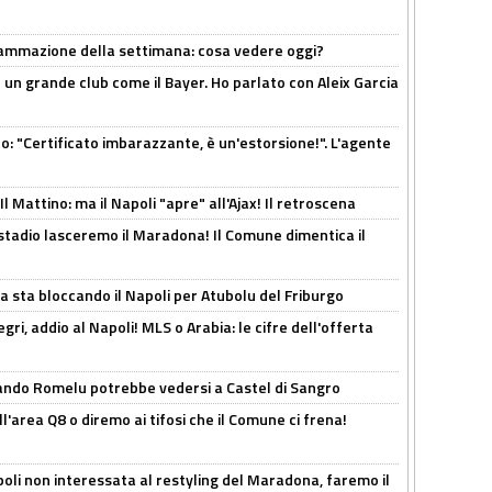
rammazione della settimana: cosa vedere oggi?
in un grande club come il Bayer. Ho parlato con Aleix Garcia
ito: "Certificato imbarazzante, è un'estorsione!". L'agente
 Mattino: ma il Napoli "apre" all'Ajax! Il retroscena
 stadio lasceremo il Maradona! Il Comune dimentica il
a sta bloccando il Napoli per Atubolu del Friburgo
ri, addio al Napoli! MLS o Arabia: le cifre dell'offerta
ando Romelu potrebbe vedersi a Castel di Sangro
l'area Q8 o diremo ai tifosi che il Comune ci frena!
oli non interessata al restyling del Maradona, faremo il