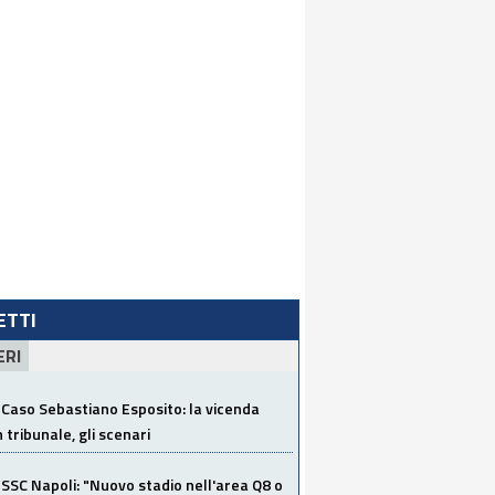
LETTI
ERI
Caso Sebastiano Esposito: la vicenda
n tribunale, gli scenari
SSC Napoli: "Nuovo stadio nell'area Q8 o