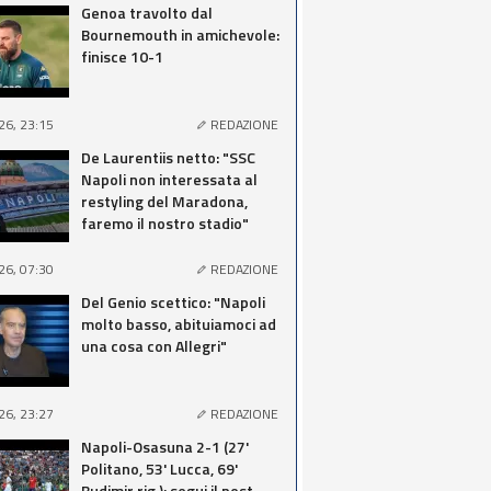
Genoa travolto dal
Bournemouth in amichevole:
finisce 10-1
26, 23:15
REDAZIONE
De Laurentiis netto: "SSC
Napoli non interessata al
restyling del Maradona,
faremo il nostro stadio"
26, 07:30
REDAZIONE
Del Genio scettico: "Napoli
molto basso, abituiamoci ad
una cosa con Allegri"
26, 23:27
REDAZIONE
Napoli-Osasuna 2-1 (27'
Politano, 53' Lucca, 69'
Budimir rig.): segui il post-