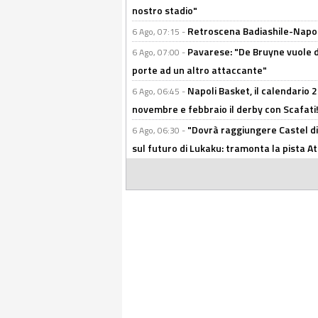
nostro stadio"
Retroscena Badiashile-Napoli:
6 Ago, 07:15 -
Pavarese: "De Bruyne vuole d
6 Ago, 07:00 -
porte ad un altro attaccante"
Napoli Basket, il calendario
6 Ago, 06:45 -
novembre e febbraio il derby con Scafati!
"Dovrà raggiungere Castel di
6 Ago, 06:30 -
sul futuro di Lukaku: tramonta la pista A