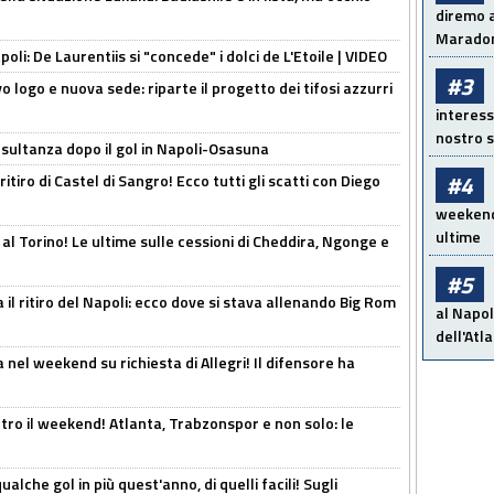
diremo a
Maradon
apoli: De Laurentiis si "concede" i dolci de L'Etoile | VIDEO
#3
 logo e nuova sede: riparte il progetto dei tifosi azzurri
interess
nostro s
esultanza dopo il gol in Napoli-Osasuna
#4
ritiro di Castel di Sangro! Ecco tutti gli scatti con Diego
weekend!
ultime
 al Torino! Le ultime sulle cessioni di Cheddira, Ngonge e
#5
 il ritiro del Napoli: ecco dove si stava allenando Big Rom
al Napol
dell'Atl
 nel weekend su richiesta di Allegri! Il difensore ha
tro il weekend! Atlanta, Trabzonspor e non solo: le
alche gol in più quest'anno, di quelli facili! Sugli