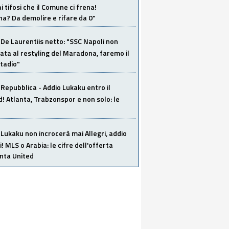
i tifosi che il Comune ci frena!
a? Da demolire e rifare da 0"
De Laurentiis netto: "SSC Napoli non
ata al restyling del Maradona, faremo il
tadio"
Repubblica - Addio Lukaku entro il
 Atlanta, Trabzonspor e non solo: le
Lukaku non incrocerà mai Allegri, addio
i! MLS o Arabia: le cifre dell'offerta
anta United