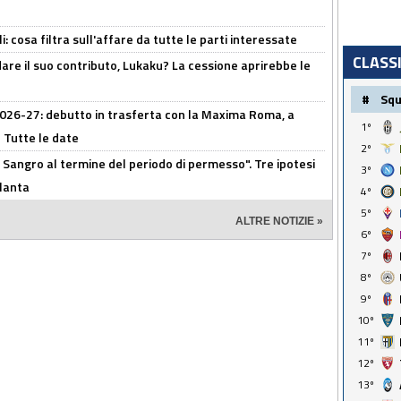
 cosa filtra sull'affare da tutte le parti interessate
CLASS
are il suo contributo, Lukaku? La cessione aprirebbe le
#
Sq
 2026-27: debutto in trasferta con la Maxima Roma, a
1º
 Tutte le date
2º
 Sangro al termine del periodo di permesso". Tre ipotesi
3º
tlanta
4º
5º
ALTRE NOTIZIE »
6º
7º
8º
9º
10º
11º
12º
13º