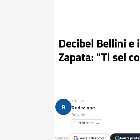
Decibel Bellini e
Zapata: "Ti sei co
AUTORE
R
Redazione
Redazione
Tutti gli articoli →
Google
Discover
Fonti prefe
Seguici su