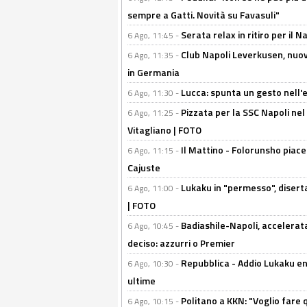
sempre a Gatti. Novità su Favasuli"
Serata relax in ritiro per il N
6 Ago, 11:45 -
Club Napoli Leverkusen, nuovo
6 Ago, 11:35 -
in Germania
Lucca: spunta un gesto nell'
6 Ago, 11:30 -
Pizzata per la SSC Napoli nel 
6 Ago, 11:25 -
Vitagliano | FOTO
Il Mattino - Folorunsho piace
6 Ago, 11:15 -
Cajuste
Lukaku in "permesso", diserta
6 Ago, 11:00 -
| FOTO
Badiashile-Napoli, accelerata
6 Ago, 10:45 -
deciso: azzurri o Premier
Repubblica - Addio Lukaku en
6 Ago, 10:30 -
ultime
Politano a KKN: "Voglio fare qu
6 Ago, 10:15 -