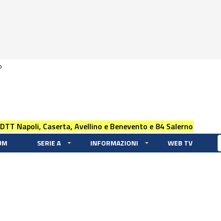
0
 DTT Napoli, Caserta, Avellino e Benevento e 84 Salerno
UM
SERIE A
INFORMAZIONI
WEB TV