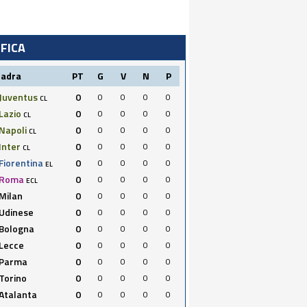
IFICA
uadra
PT
G
V
N
P
Juventus
0
0
0
0
0
CL
Lazio
0
0
0
0
0
CL
Napoli
0
0
0
0
0
CL
Inter
0
0
0
0
0
CL
Fiorentina
0
0
0
0
0
EL
Roma
0
0
0
0
0
ECL
Milan
0
0
0
0
0
Udinese
0
0
0
0
0
Bologna
0
0
0
0
0
Lecce
0
0
0
0
0
Parma
0
0
0
0
0
Torino
0
0
0
0
0
Atalanta
0
0
0
0
0