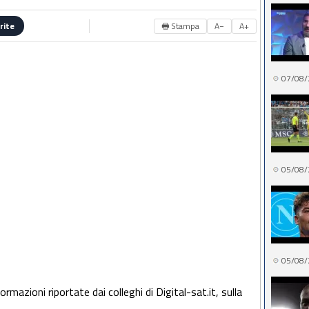
🖶 Stampa
A−
A+
rite
07/08/
05/08/
05/08/
ormazioni riportate dai colleghi di Digital-sat.it, sulla