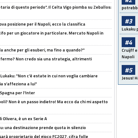
taria di questo periodo". Il Celta Vigo piomba su Zeballos:
potrebbe
#3
a posizione per il Napoli, ecco la classifica
Lukaku p
tifo per un giocatore in particolare. Mercato Napoli in
#4
rda anche per gli esuberi, ma fino a quando?"
Cruijff e
Napoli
 fermo? Non credo sia una strategia, altrimenti
#5
Lukaku: "Non c'è estate in cui non voglia cambiare
Jesus! H
a s'affeziona a lui"
 Spagna per l'Inter
poli? Non è un passo indietro! Ma ecco da chi mi aspetto
i Olivera, è un ex Serie A
ku: una destinazione prende quota in silenzio
sarà proprietario del gioco FC2027, cifra folle