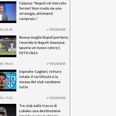
Caiazza: "Napoli col mercato
fermo? Non credo sia una
strategia, altrimenti
compravi..."
26, 05:30
REDAZIONE
Nuova maglia Napoli portiere,
l'esordio in Napoli-Osasuna:
spunta un nuovo colore |
FOTO CN24
26, 18:46
REDAZIONE
Esposito-Cagliari, rottura
totale: il certificato e la
mossa del club cambiano
tutto
26, 17:45
REDAZIONE
Tre club sulle tracce di
Lukaku: una destinazione
prende quota in silenzio