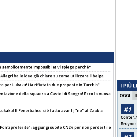
è semplicemente impossibile! Vi spiego perché"
 Allegri ha le idee già chiare su come utilizzare il belga
o per Lukaku! Ha rifiutato due proposte in Turchia"
I PIÙ 
entazione della squadra a Castel di Sangro! Ecco la nuova
OGGI
I
#1
kaku! Il Fenerbahce si è fatto avanti, "no" all'Arabia
Conte". 
Bruyne: 
Fonti preferite": aggiungi subito CN24 per non perderti le
#2