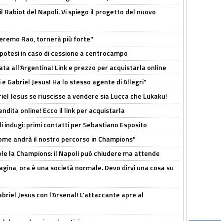
 il Rabiot del Napoli. Vi spiego il progetto del nuovo
zeremo Rao, tornerà più forte"
 Ipotesi in caso di cessione a centrocampo
ta all'Argentina! Link e prezzo per acquistarla online
e Gabriel Jesus! Ha lo stesso agente di Allegri"
iel Jesus se riuscisse a vendere sia Lucca che Lukaku!
ndita online! Ecco il link per acquistarla
li indugi: primi contatti per Sebastiano Esposito
ome andrà il nostro percorso in Champions"
ole la Champions: il Napoli può chiudere ma attende
pagina, ora è una società normale. Devo dirvi una cosa su
Gabriel Jesus con l'Arsenal! L'attaccante apre al