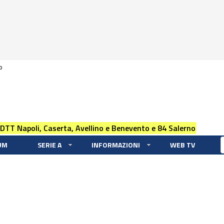
0
 DTT Napoli, Caserta, Avellino e Benevento e 84 Salerno
UM
SERIE A
INFORMAZIONI
WEB TV