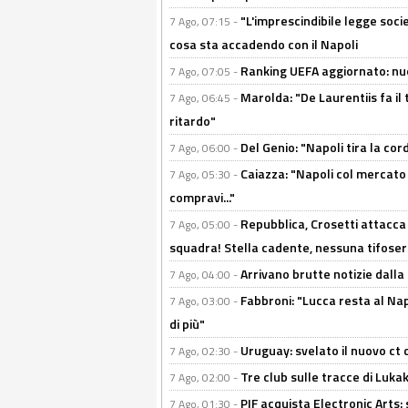
"L'imprescindibile legge socie
7 Ago, 07:15 -
cosa sta accadendo con il Napoli
Ranking UEFA aggiornato: nuov
7 Ago, 07:05 -
Marolda: "De Laurentiis fa il 
7 Ago, 06:45 -
ritardo"
Del Genio: "Napoli tira la co
7 Ago, 06:00 -
Caiazza: "Napoli col mercato
7 Ago, 05:30 -
compravi..."
Repubblica, Crosetti attacca 
7 Ago, 05:00 -
squadra! Stella cadente, nessuna tifoseri
Arrivano brutte notizie dalla
7 Ago, 04:00 -
Fabbroni: "Lucca resta al Na
7 Ago, 03:00 -
di più"
Uruguay: svelato il nuovo ct d
7 Ago, 02:30 -
Tre club sulle tracce di Luka
7 Ago, 02:00 -
PIF acquista Electronic Arts: 
7 Ago, 01:30 -