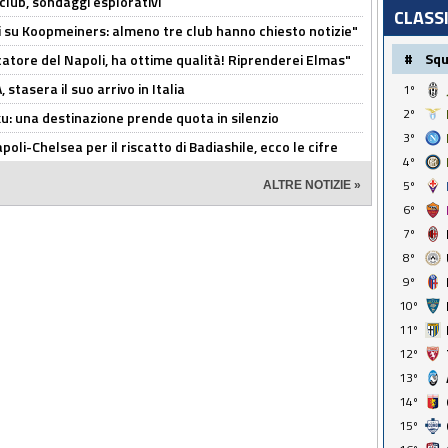
club, sondaggi esplorativi
CLASS
ci su Koopmeiners: almeno tre club hanno chiesto notizie"
#
Sq
catore del Napoli, ha ottime qualità! Riprenderei Elmas"
stasera il suo arrivo in Italia
1º
2º
ku: una destinazione prende quota in silenzio
3º
oli-Chelsea per il riscatto di Badiashile, ecco le cifre
4º
5º
ALTRE NOTIZIE »
6º
7º
8º
9º
10º
11º
12º
13º
14º
15º