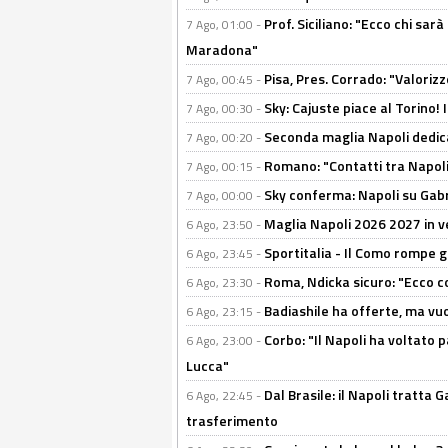
Prof. Siciliano: "Ecco chi sarà
7 Ago, 01:00 -
Maradona"
Pisa, Pres. Corrado: "Valoriz
7 Ago, 00:45 -
Sky: Cajuste piace al Torino!
7 Ago, 00:30 -
Seconda maglia Napoli dedica
7 Ago, 00:20 -
Romano: "Contatti tra Napoli 
7 Ago, 00:15 -
Sky conferma: Napoli su Gabr
7 Ago, 00:00 -
Maglia Napoli 2026 2027 in ve
6 Ago, 23:50 -
Sportitalia - Il Como rompe g
6 Ago, 23:45 -
Roma, Ndicka sicuro: "Ecco c
6 Ago, 23:30 -
Badiashile ha offerte, ma vu
6 Ago, 23:15 -
Corbo: "Il Napoli ha voltato 
6 Ago, 23:00 -
Lucca"
Dal Brasile: il Napoli tratta 
6 Ago, 22:45 -
trasferimento