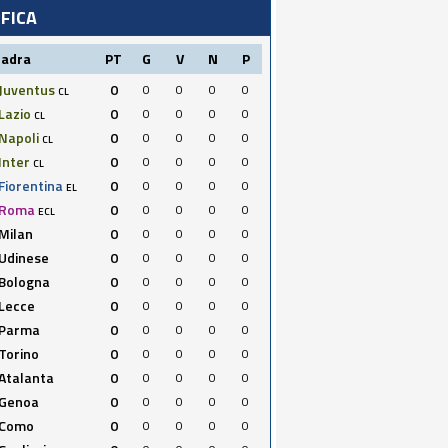
IFICA
uadra
PT
G
V
N
P
Juventus
0
0
0
0
0
CL
Lazio
0
0
0
0
0
CL
Napoli
0
0
0
0
0
CL
Inter
0
0
0
0
0
CL
Fiorentina
0
0
0
0
0
EL
Roma
0
0
0
0
0
ECL
Milan
0
0
0
0
0
Udinese
0
0
0
0
0
Bologna
0
0
0
0
0
Lecce
0
0
0
0
0
Parma
0
0
0
0
0
Torino
0
0
0
0
0
Atalanta
0
0
0
0
0
Genoa
0
0
0
0
0
Como
0
0
0
0
0