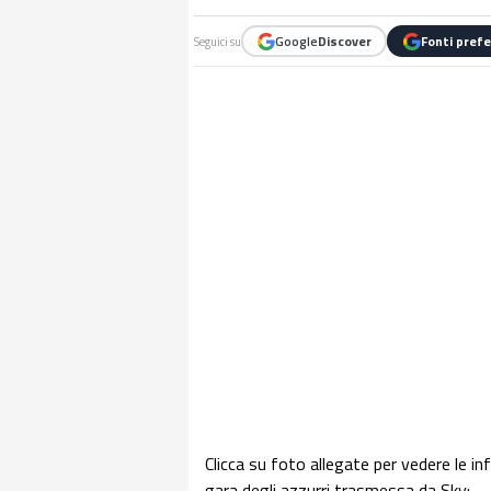
Google
Discover
Fonti prefe
Seguici su
Clicca su foto allegate per vedere le inf
gara degli azzurri trasmessa da Sky: