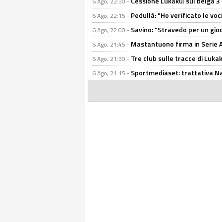
Cessione Lukaku: sul belga 3 
6 Ago, 22:30 -
Pedullà: "Ho verificato le vo
6 Ago, 22:15 -
Savino: "Stravedo per un gio
6 Ago, 22:00 -
Mastantuono firma in Serie A, 
6 Ago, 21:45 -
Tre club sulle tracce di Luka
6 Ago, 21:30 -
Sportmediaset: trattativa Nap
6 Ago, 21:15 -