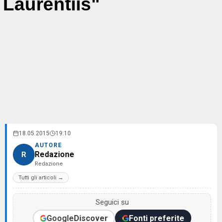
Laurentiis"
18.05.2015
19:10
AUTORE
Redazione
R
Redazione
Tutti gli articoli →
Seguici su
Google
Discover
Fonti preferite