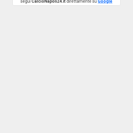
segui
CalcioNapoli24.it
direttamente su
Google