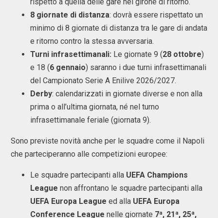
rispetto a quella delle gare nel girone di ritorno.
8 giornate di distanza
: dovrà essere rispettato un
minimo di 8 giornate di distanza tra le gare di andata
e ritorno contro la stessa avversaria.
Turni infrasettimanali:
Le giornate 9 (
28 ottobre
)
e 18 (
6 gennaio
) saranno i due turni infrasettimanali
del Campionato Serie A Enilive 2026/2027.
Derby
: calendarizzati in giornate diverse e non alla
prima o all’ultima giornata, né nel turno
infrasettimanale feriale (giornata 9).
Sono previste novità anche per le squadre come il Napoli
che parteciperanno alle competizioni europee:
Le squadre partecipanti alla
UEFA Champions
League
non affrontano le squadre partecipanti alla
UEFA Europa League
ed alla
UEFA Europa
Conference League
nelle giornate
7ª, 21ª, 25ª,