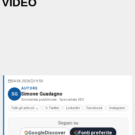
VIDEO
04.06.2026
19:50
AUTORE
Simone Guadagno
SG
Giornalista pubblicista · Specialista SEO
Tutti gli articoli →
𝕏 Twitter
LinkedIn
Facebook
Instagram
Seguici su
Google
Discover
Fonti preferite