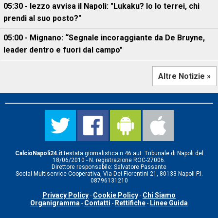
05:30 - Iezzo avvisa il Napoli: "Lukaku? Io lo terrei, chi
prendi al suo posto?"
05:00 - Mignano: “Segnale incoraggiante da De Bruyne,
leader dentro e fuori dal campo"
Altre Notizie »
CalcioNapoli24.it
testata giornalistica n.46 aut. Tribunale di Napoli del
18/06/2010 - N. registrazione ROC-27006.
Direttore responsabile: Salvatore Passante
Social Multiservice Cooperativa, Via Dei Fiorentini 21, 80133 Napoli P.I.
08796131210
Privacy Policy
Cookie Policy
Chi Siamo
-
-
Organigramma
Contatti
Rettifiche
Linee Guida
-
-
-