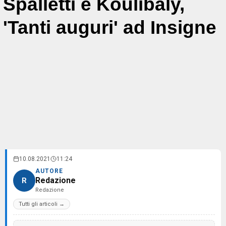
Spalletti e Koulibaly,
'Tanti auguri' ad Insigne
10.08.2021
11:24
AUTORE
Redazione
R
Redazione
Tutti gli articoli →